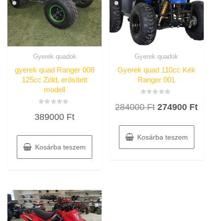
Gyerek quadok
Gyerek quadok
gyerek quad Ranger 008
Gyerek quad 110cc Kék
125cc Zöld, erősített
Ranger 001
modell
Értékelés:
Original
Curre
284000
Ft
274900
Ft
0
Értékelés:
/
389000
Ft
0
price
price
5
/
5
was:
is:
Kosárba teszem
284000 Ft.
27490
Kosárba teszem