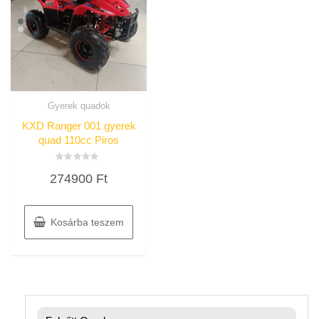
Gyerek quadok
KXD Ranger 001 gyerek
quad 110cc Piros
Értékelés:
274900
Ft
0
/
5
Kosárba teszem