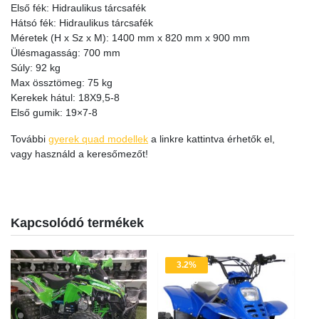
Első fék: Hidraulikus tárcsafék
Hátsó fék: Hidraulikus tárcsafék
Méretek (H x Sz x M): 1400 mm x 820 mm x 900 mm
Ülésmagasság: 700 mm
Súly: 92 kg
Max össztömeg: 75 kg
Kerekek hátul: 18X9,5-8
Első gumik: 19×7-8
További
gyerek quad modellek
a linkre kattintva érhetők el,
vagy használd a keresőmezőt!
Kapcsolódó termékek
3.2%
Akció