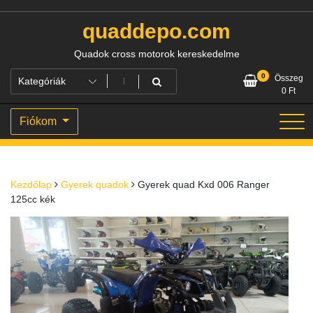
Skip
to
quaddepo.com
content
Quadok cross motorok kereskedelme
0
Összeg
0
Ft
Fiókom
Kezdőlap
Gyerek quadok
Gyerek quad Kxd 006 Ranger
125cc kék