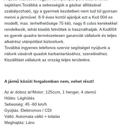
sajátítani.Továbbá a sebességük a gázkar állításával
szabályozható, így a gyermek kezdetben nem tud túl gyorsan
menni a járművel. 8-9 éves kortól ajánljuk ezt a Kxd 004 es
modellt, max. terhelhetősége 75 kiló, nagy 8 colos kerekekkel
rendelkezik, tehát kisebb felnőttek is használhatják. A Kxd004
es gyerek quadra természetesen garanciát vállalunk és teljes
alkatrész utánpótlást biztosítunk.
Továbbá ingyenes telefonos szerviz segítséget nyújtunk a
nálunk vásárolt quadok karbantartásához, szereléséhez.
Kiszállítást vállalunk az ország teljes területére.
A jármű közúti forgalomban nem, vehet részt!
Az ár doboz ár!Motor: 125ccm, 1 henger, 4 ütemű
Hűtés: Léghűtés
Sebesség: 45 -60 km/h
Gyújtás: Elektromos / CDI
Váltó: Automata váltó + tolatás
Meghajtás: Lánc