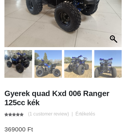
Gyerek quad Kxd 006 Ranger
125cc kék
(
1
customer review)
|
Értékelés
Értékelés
1
5.00
az 5-
369000
Ft
ből,