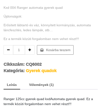
értékelés
alapján
Kxd 004 Ranger automata gyerek quad
Újdonságok:
Erősített lábtartó és váz, könnyített kormányzás, automata
láncfeszítés, ledes lámpák, stb…
Ez a termék közúti forgalomban nem vehet részt!!!
Gyerek
Kosárba teszem
quad
Kxd
006
Cikkszám:
CQ6002
Ranger
Kategória:
Gyerek quadok
125cc
kék
quantity
Leírás
Vélemények (1)
Ranger 125cc gyerek quad kxdAutomata gyerek quad. Ez a
termék közúti forgalomban nem vehet részt!!!