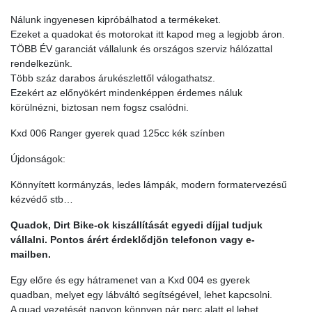
Nálunk ingyenesen kipróbálhatod a termékeket.
Ezeket a quadokat és motorokat itt kapod meg a legjobb áron.
TÖBB ÉV garanciát vállalunk és országos szerviz hálózattal
rendelkezünk.
Több száz darabos árukészlettől válogathatsz.
Ezekért az előnyökért mindenképpen érdemes náluk
körülnézni, biztosan nem fogsz csalódni.
Kxd 006 Ranger gyerek quad 125cc kék színben
Újdonságok:
Könnyített kormányzás, ledes lámpák, modern formatervezésű
kézvédő stb…
Quadok, Dirt Bike-ok kiszállítását egyedi díjjal tudjuk
vállalni. Pontos árért érdeklődjön telefonon vagy e-
mailben.
Egy előre és egy hátramenet van a Kxd 004 es gyerek
quadban, melyet egy lábváltó segítségével, lehet kapcsolni.
A quad vezetését nagyon könnyen pár perc alatt el lehet