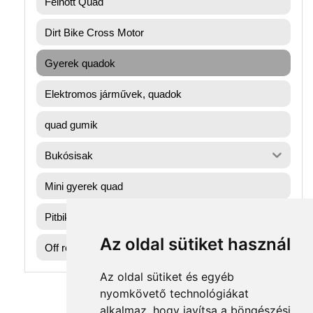
Felnőtt Quad
Dirt Bike Cross Motor
Gyerek quadok
Elektromos járművek, quadok
quad gumik
Bukósisak
Mini gyerek quad
Pitbike dirtbike gumik
Az oldal sütiket használ
Off road motorok
Az oldal sütiket és egyéb
nyomkövető technológiákat
alkalmaz, hogy javítsa a böngészési