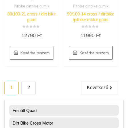
Pitbike dirtbike gumik
Pitbike dirtbike gumik
80/100-21 cross / dirt bike
90/100-14 cross / dirtbike
gumi
/pitbike motor gumi
Értékelés:
Értékelés:
12790
Ft
11990
Ft
0
0
/
/
5
5
Kosárba teszem
Kosárba teszem
Bejegyzések
1
2
Következő
lapozása
Felnőtt Quad
Dirt Bike Cross Motor