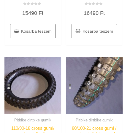
Értékelés:
Értékelés:
15490
Ft
16490
Ft
0
0
/
/
5
5
Kosárba teszem
Kosárba teszem
Pitbike dirtbike gumik
Pitbike dirtbike gumik
110/90-18 cross gumi/
80/100-21 cross gumi /