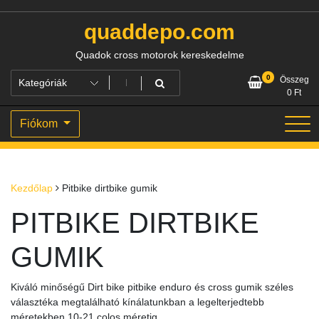
Skip
to
quaddepo.com
content
Quadok cross motorok kereskedelme
0
Összeg
0
Ft
Fiókom
Kezdőlap
Pitbike dirtbike gumik
PITBIKE DIRTBIKE
GUMIK
Kiváló minőségű Dirt bike pitbike enduro és cross gumik széles
választéka megtalálható kínálatunkban a legelterjedtebb
méretekben 10-21 colos méretig.