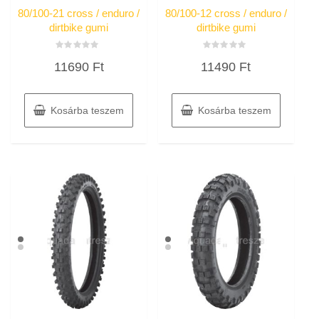
80/100-21 cross / enduro /
80/100-12 cross / enduro /
dirtbike gumi
dirtbike gumi
Értékelés:
Értékelés:
11690
Ft
11490
Ft
0
0
/
/
5
5
Kosárba teszem
Kosárba teszem