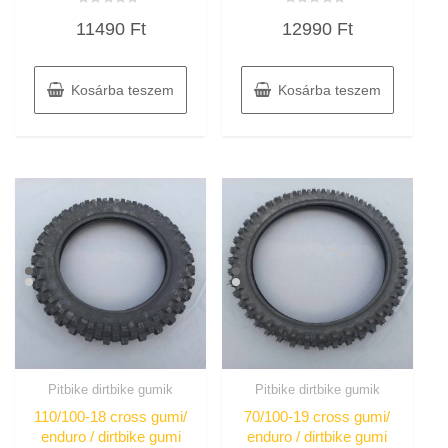
Értékelés:
Értékelés:
11490
Ft
12990
Ft
0
0
/
/
5
5
Kosárba teszem
Kosárba teszem
Pitbike dirtbike gumik
Pitbike dirtbike gumik
110/100-18 cross gumi/
70/100-19 cross gumi/
enduro / dirtbike gumi
enduro / dirtbike gumi