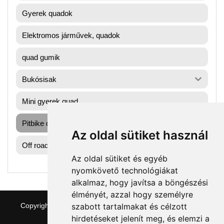
Gyerek quadok
Elektromos járművek, quadok
quad gumik
Bukósisak
Mini gyerek quad
Pitbike dirtbike gumik
Az oldal sütiket használ
Off road motorok
Az oldal sütiket és egyéb
nyomkövető technológiákat
alkalmaz, hogy javítsa a böngészési
élményét, azzal hogy személyre
szabott tartalmakat és célzott
Copyright © 2026 quaddepo.com
|
Theme:
NewStore
by
ThemeFarmer
hirdetéseket jelenít meg, és elemzi a