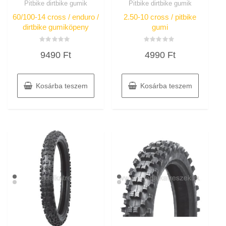
Pitbike dirtbike gumik
Pitbike dirtbike gumik
60/100-14 cross / enduro /
2.50-10 cross / pitbike
dirtbike gumiköpeny
gumi
Értékelés:
Értékelés:
9490
Ft
4990
Ft
0
0
/
/
5
5
Kosárba teszem
Kosárba teszem