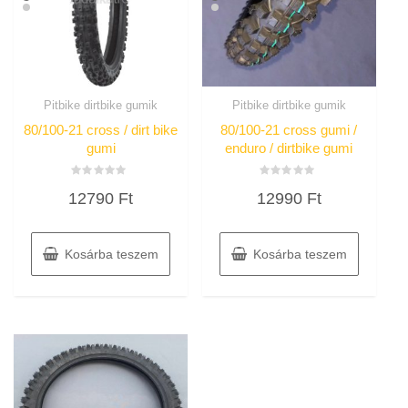
Pitbike dirtbike gumik
Pitbike dirtbike gumik
80/100-21 cross / dirt bike
80/100-21 cross gumi /
gumi
enduro / dirtbike gumi
Értékelés:
Értékelés:
12790
Ft
12990
Ft
0
0
/
/
5
5
Kosárba teszem
Kosárba teszem