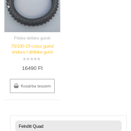
Pitbike dirtbike gumik
70/100-19 cross gumi/
enduro / dirtbike gumi
Értékelés:
16490
Ft
0
/
5
Kosárba teszem
Felnőtt Quad