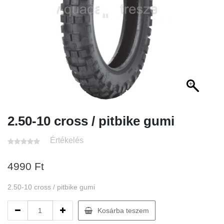
2.50-10 cross / pitbike gumi
Értékelés
4990
Ft
2.50-10 cross / pitbike gumi
2.50-
Kosárba teszem
10