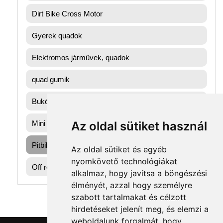
Dirt Bike Cross Motor
Gyerek quadok
Elektromos járművek, quadok
quad gumik
Bukósisak
Mini gyerek quad
Az oldal sütiket használ
Pitbike dirtbike gumik
Az oldal sütiket és egyéb
nyomkövető technológiákat
Off road motorok
alkalmaz, hogy javítsa a böngészési
élményét, azzal hogy személyre
szabott tartalmakat és célzott
hirdetéseket jelenít meg, és elemzi a
weboldalunk forgalmát, hogy