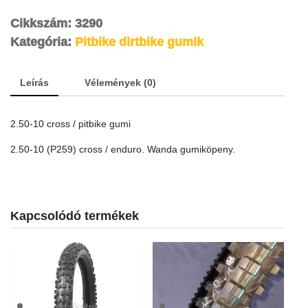
cross
/
Cikkszám:
3290
pitbike
Kategória:
Pitbike dirtbike gumik
gumi
quantity
Leírás
Vélemények (0)
2.50-10 cross / pitbike gumi
2.50-10 (P259) cross / enduro. Wanda gumiköpeny.
Kapcsolódó termékek