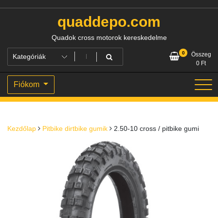
Skip
to
quaddepo.com
content
Quadok cross motorok kereskedelme
0
Összeg
0
Ft
Fiókom
Kezdőlap
Pitbike dirtbike gumik
2.50-10 cross / pitbike gumi