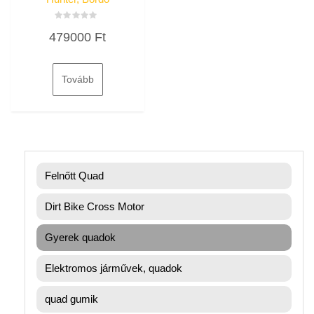
Értékelés:
479000
Ft
0
/
5
Tovább
Felnőtt Quad
Dirt Bike Cross Motor
Gyerek quadok
Elektromos járművek, quadok
quad gumik