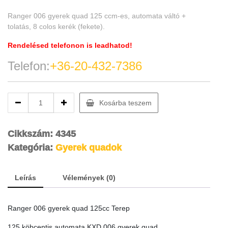
Ranger 006 gyerek quad 125 ccm-es, automata váltó +
tolatás, 8 colos kerék (fekete).
Rendelésed telefonon is leadhatod!
Telefon:
+36-20-432-7386
Ranger
Kosárba teszem
006
gyerek
quad
Cikkszám:
4345
125cc
Kategória:
Gyerek quadok
Terep
quantity
Leírás
Vélemények (0)
Ranger 006 gyerek quad 125cc Terep
125 köbcentis automata KXD 006 gyerek quad.