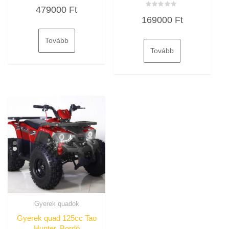
Értékelés:
479000
Ft
0
Értékelés:
/
169000
Ft
0
5
/
5
Tovább
Tovább
Gyerek quadok
Gyerek quad 125cc Tao
Hunter, Bordó