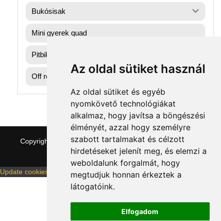
Bukósisak
Mini gyerek quad
Pitbike dirtbike gumik
Az oldal sütiket használ
Off road motorok
Az oldal sütiket és egyéb
nyomkövető technológiákat
alkalmaz, hogy javítsa a böngészési
élményét, azzal hogy személyre
szabott tartalmakat és célzott
Copyright © 2026 quaddepo.com
|
Theme:
NewStore
by
hirdetéseket jelenít meg, és elemzi a
ThemeFarmer
weboldalunk forgalmát, hogy
Update cookies preferences
megtudjuk honnan érkeztek a
látogatóink.
Elfogadom