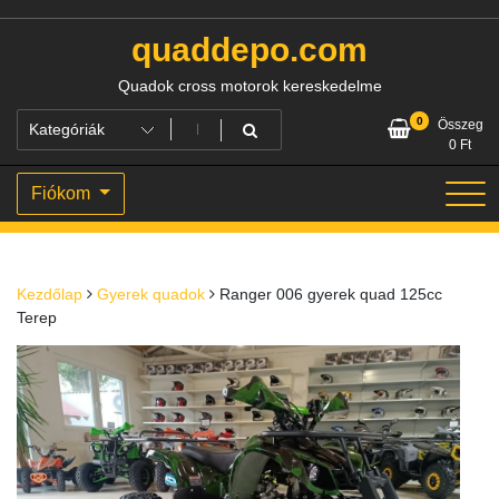
Skip
to
quaddepo.com
content
Quadok cross motorok kereskedelme
0
Összeg
0
Ft
Fiókom
Kezdőlap
Gyerek quadok
Ranger 006 gyerek quad 125cc
Terep