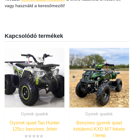
vagy használd a keresőmezőt!
Kapcsolódó termékek
Gyerek quadok
Gyerek quadok
Gyerek quad Tao Hunter
Benzines gyerek quad
125cc benzines ,fehér
kétütemű KXD M7 fekete
/ terep