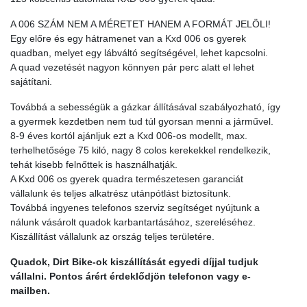
A 006 SZÁM NEM A MÉRETET HANEM A FORMÁT JELÖLI!
Egy előre és egy hátramenet van a Kxd 006 os gyerek
quadban, melyet egy lábváltó segítségével, lehet kapcsolni.
A quad vezetését nagyon könnyen pár perc alatt el lehet
sajátítani.
Továbbá a sebességük a gázkar állításával szabályozható, így
a gyermek kezdetben nem tud túl gyorsan menni a járművel.
8-9 éves kortól ajánljuk ezt a Kxd 006-os modellt, max.
terhelhetősége 75 kiló, nagy 8 colos kerekekkel rendelkezik,
tehát kisebb felnőttek is használhatják.
A Kxd 006 os gyerek quadra természetesen garanciát
vállalunk és teljes alkatrész utánpótlást biztosítunk.
Továbbá ingyenes telefonos szerviz segítséget nyújtunk a
nálunk vásárolt quadok karbantartásához, szereléséhez.
Kiszállítást vállalunk az ország teljes területére.
Quadok, Dirt Bike-ok kiszállítását egyedi díjjal tudjuk
vállalni. Pontos árért érdeklődjön telefonon vagy e-
mailben.