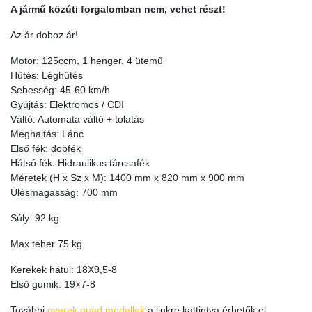
A jármű közúti forgalomban nem, vehet részt!
Az ár doboz ár!
Motor: 125ccm, 1 henger, 4 ütemű
Hűtés: Léghűtés
Sebesség: 45-60 km/h
Gyújtás: Elektromos / CDI
Váltó: Automata váltó + tolatás
Meghajtás: Lánc
Első fék: dobfék
Hátsó fék: Hidraulikus tárcsafék
Méretek (H x Sz x M): 1400 mm x 820 mm x 900 mm
Ülésmagasság: 700 mm
Súly: 92 kg
Max teher 75 kg
Kerekek hátul: 18X9,5-8
Első gumik: 19×7-8
További
gyerek quad modellek
a linkre kattintva érhetők el,