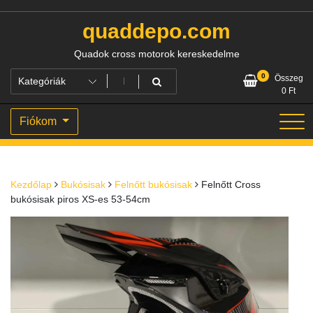
Skip
to
quaddepo.com
content
Quadok cross motorok kereskedelme
0
Összeg
0
Ft
Fiókom
Kezdőlap
Bukósisak
Felnőtt bukósisak
Felnőtt Cross
bukósisak piros XS-es 53-54cm