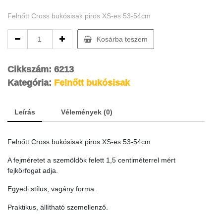
Felnőtt Cross bukósisak piros XS-es 53-54cm
Felnőtt
Kosárba teszem
Cross
bukósisak
piros
Cikkszám:
6213
XS-
Kategória:
Felnőtt bukósisak
es
53-
54cm
Leírás
Vélemények (0)
quantity
Felnőtt Cross bukósisak piros XS-es 53-54cm
A fejméretet a szemöldök felett 1,5 centiméterrel mért
fejkörfogat adja.
Egyedi stílus, vagány forma.
Praktikus, állítható szemellenző.