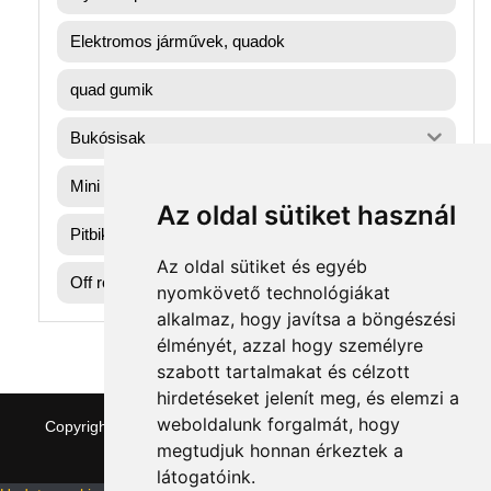
Elektromos járművek, quadok
quad gumik
Bukósisak
Mini gyerek quad
Az oldal sütiket használ
Pitbike dirtbike gumik
Az oldal sütiket és egyéb
Off road motorok
nyomkövető technológiákat
alkalmaz, hogy javítsa a böngészési
élményét, azzal hogy személyre
szabott tartalmakat és célzott
hirdetéseket jelenít meg, és elemzi a
weboldalunk forgalmát, hogy
Copyright © 2026 quaddepo.com
|
Theme:
NewStore
by
megtudjuk honnan érkeztek a
ThemeFarmer
látogatóink.