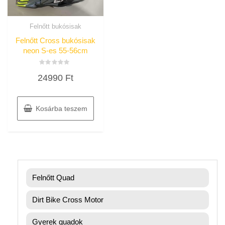
Felnőtt bukósisak
Felnőtt Cross bukósisak
neon S-es 55-56cm
Értékelés:
24990
Ft
0
/
5
Kosárba teszem
Felnőtt Quad
Dirt Bike Cross Motor
Gyerek quadok