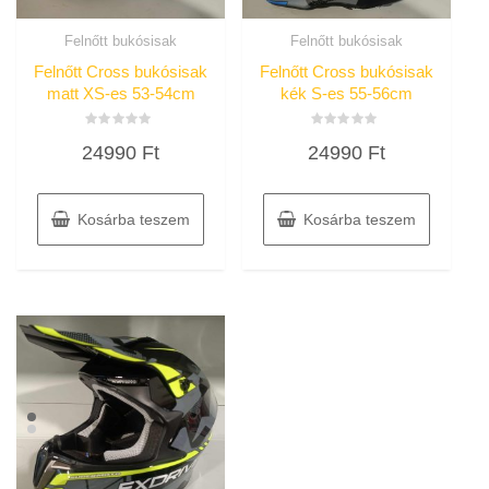
Felnőtt bukósisak
Felnőtt bukósisak
Felnőtt Cross bukósisak
Felnőtt Cross bukósisak
matt XS-es 53-54cm
kék S-es 55-56cm
Értékelés:
Értékelés:
24990
Ft
24990
Ft
0
0
/
/
5
5
Kosárba teszem
Kosárba teszem