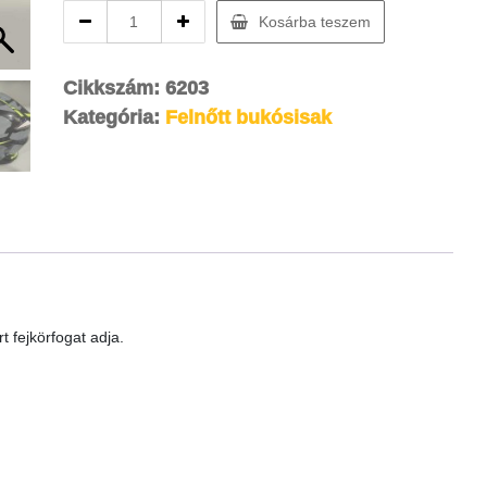
Felnőtt
Kosárba teszem
Cross
bukósisak
neon
Cikkszám:
6203
M-
Kategória:
Felnőtt bukósisak
es
57-
58cm
quantity
t fejkörfogat adja.