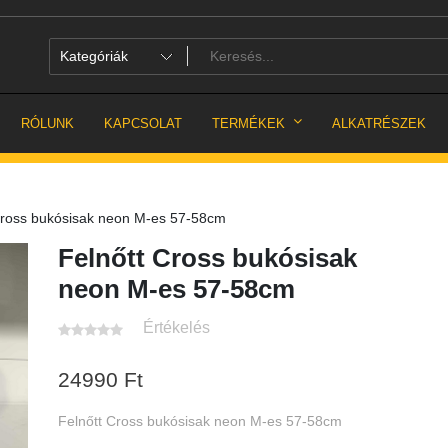
RÓLUNK
KAPCSOLAT
TERMÉKEK
ALKATRÉSZEK
Cross bukósisak neon M-es 57-58cm
Felnőtt Cross bukósisak
neon M-es 57-58cm
Értékelés
24990
Ft
Felnőtt Cross bukósisak neon M-es 57-58cm