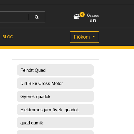
0
Összeg
0
Ft
Fiókom
BLOG
Felnőtt Quad
Dirt Bike Cross Motor
Gyerek quadok
Elektromos járművek, quadok
quad gumik