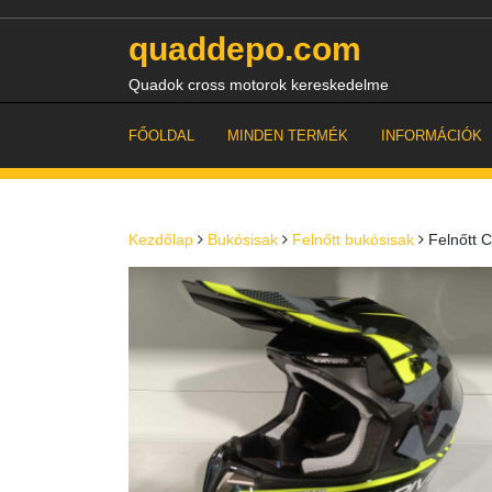
Skip
to
quaddepo.com
content
Quadok cross motorok kereskedelme
FŐOLDAL
MINDEN TERMÉK
INFORMÁCIÓK
Kezdőlap
Bukósisak
Felnőtt bukósisak
Felnőtt 