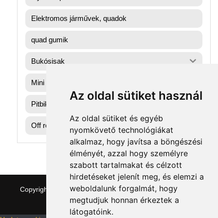
Elektromos járművek, quadok
quad gumik
Bukósisak
Mini gyerek quad
Az oldal sütiket használ
Pitbike dirtbike gumik
Az oldal sütiket és egyéb
Off road motorok
nyomkövető technológiákat
alkalmaz, hogy javítsa a böngészési
élményét, azzal hogy személyre
szabott tartalmakat és célzott
hirdetéseket jelenít meg, és elemzi a
weboldalunk forgalmát, hogy
Copyright © 2026 quaddepo.com
|
Theme:
NewStore
by
megtudjuk honnan érkeztek a
ThemeFarmer
látogatóink.