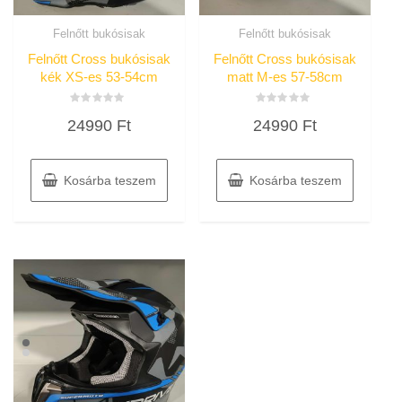
Felnőtt bukósisak
Felnőtt bukósisak
Felnőtt Cross bukósisak
Felnőtt Cross bukósisak
kék XS-es 53-54cm
matt M-es 57-58cm
Értékelés:
Értékelés:
24990
Ft
24990
Ft
0
0
/
/
5
5
Kosárba teszem
Kosárba teszem