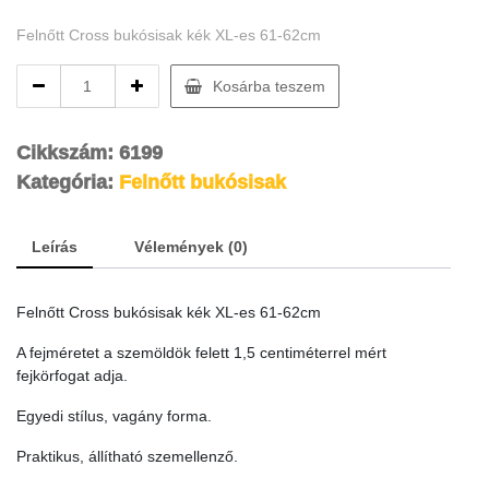
Felnőtt Cross bukósisak kék XL-es 61-62cm
Felnőtt
Kosárba teszem
Cross
bukósisak
kék
Cikkszám:
6199
XL-
Kategória:
Felnőtt bukósisak
es
61-
62cm
Leírás
Vélemények (0)
quantity
Felnőtt Cross bukósisak kék XL-es 61-62cm
A fejméretet a szemöldök felett 1,5 centiméterrel mért
fejkörfogat adja.
Egyedi stílus, vagány forma.
Praktikus, állítható szemellenző.