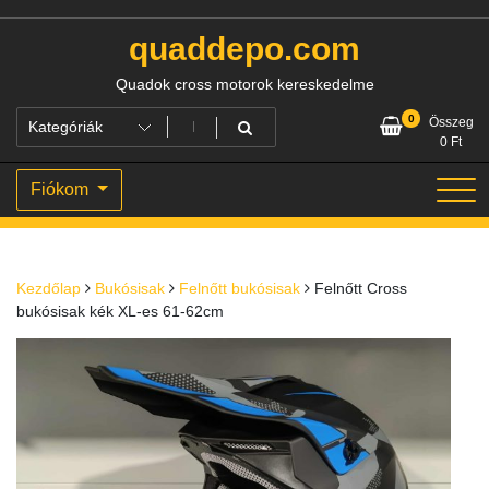
Skip
to
quaddepo.com
content
Quadok cross motorok kereskedelme
0
Összeg
0
Ft
Fiókom
Kezdőlap
Bukósisak
Felnőtt bukósisak
Felnőtt Cross
bukósisak kék XL-es 61-62cm