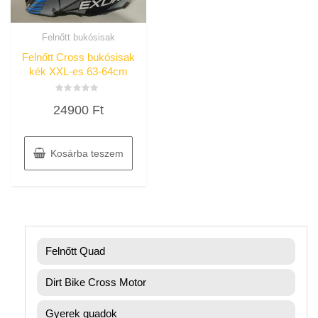
Felnőtt bukósisak
Felnőtt Cross bukósisak
kék XXL-es 63-64cm
Értékelés:
24900
Ft
0
/
5
Kosárba teszem
Felnőtt Quad
Dirt Bike Cross Motor
Gyerek quadok