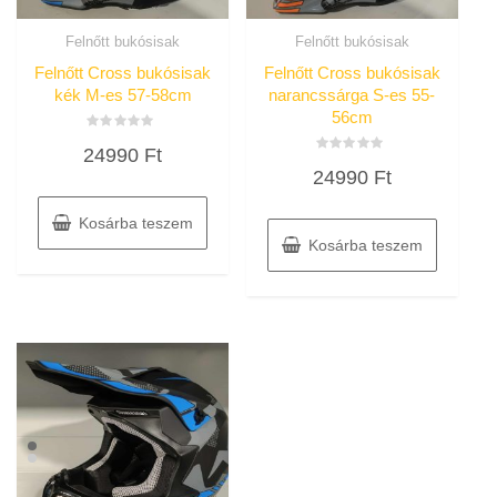
Felnőtt bukósisak
Felnőtt bukósisak
Felnőtt Cross bukósisak
Felnőtt Cross bukósisak
kék M-es 57-58cm
narancssárga S-es 55-
56cm
Értékelés:
24990
Ft
0
Értékelés:
/
24990
Ft
0
5
/
5
Kosárba teszem
Kosárba teszem