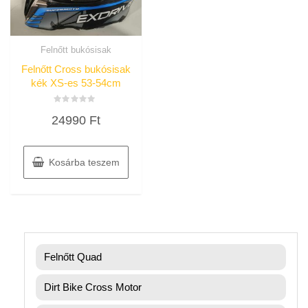
Felnőtt bukósisak
Felnőtt Cross bukósisak
kék XS-es 53-54cm
Értékelés:
24990
Ft
0
/
5
Kosárba teszem
Felnőtt Quad
Dirt Bike Cross Motor