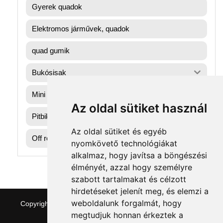
Gyerek quadok
Elektromos járművek, quadok
quad gumik
Bukósisak
Mini gyerek quad
Az oldal sütiket használ
Pitbike dirtbike gumik
Az oldal sütiket és egyéb
Off road motorok
nyomkövető technológiákat
alkalmaz, hogy javítsa a böngészési
élményét, azzal hogy személyre
szabott tartalmakat és célzott
hirdetéseket jelenít meg, és elemzi a
weboldalunk forgalmát, hogy
Copyright © 2026 quaddepo.com
|
Theme:
NewStore
by
ThemeFarmer
megtudjuk honnan érkeztek a