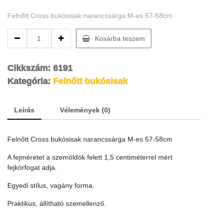
Felnőtt Cross bukósisak narancssárga M-es 57-58cm
Felnőtt
Kosárba teszem
Cross
bukósisak
narancssárga
Cikkszám:
6191
M-
Kategória:
Felnőtt bukósisak
es
57-
58cm
Leírás
Vélemények (0)
quantity
Felnőtt Cross bukósisak narancssárga M-es 57-58cm
A fejméretet a szemöldök felett 1,5 centiméterrel mért
fejkörfogat adja.
Egyedi stílus, vagány forma.
Praktikus, állítható szemellenző.