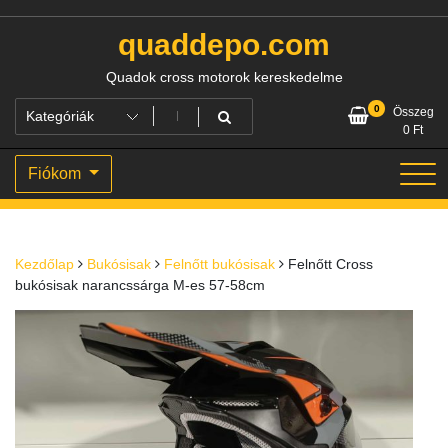
Skip
to
quaddepo.com
content
Quadok cross motorok kereskedelme
0
Összeg
0
Ft
Fiókom
Kezdőlap
Bukósisak
Felnőtt bukósisak
Felnőtt Cross
bukósisak narancssárga M-es 57-58cm