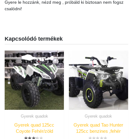
Gyere le hozzánk, nézd meg , próbáld ki biztosan nem fogsz
csalódni!
Kapcsolódó termékek
Gyerek quadok
Gyerek quadok
Gyerek quad 125cc
Gyerek quad Tao Hunter
Coyote Fehér/zöld
125cc benzines ,fehér