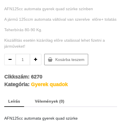
price
price
AFN125cc automata gyerek quad szürke színben
was:
is:
A jármű 125ccm automata váltóval van szerelve előre+ tolatás
559000 Ft.
459000 Ft.
Teherbírás 80-90 Kg.
Kiszállítás esetén kizárólag előre utalással lehet fizetni a
járműveket!
AFN125cc
Kosárba teszem
automata
gyerek
quad
Cikkszám:
6270
szürke
Kategória:
Gyerek quadok
quantity
Leírás
Vélemények (0)
AFN125cc automata gyerek quad szürke