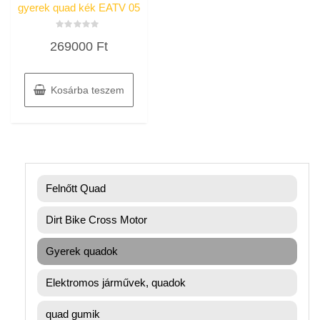
gyerek quad kék EATV 05
Értékelés:
269000
Ft
0
/
5
Kosárba teszem
Felnőtt Quad
Dirt Bike Cross Motor
Gyerek quadok
Elektromos járművek, quadok
quad gumik