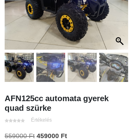
AFN125cc automata gyerek
quad szürke
Értékelés
Original
Current
559000
Ft
459000
Ft