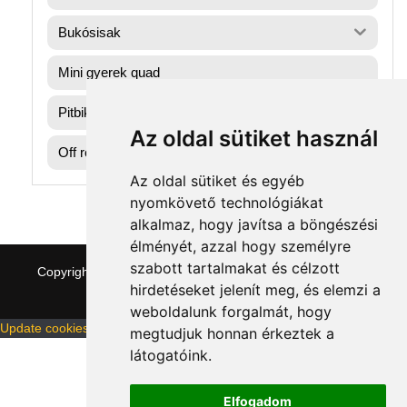
Bukósisak
Mini gyerek quad
Pitbike dirtbike gumik
Az oldal sütiket használ
Off road motorok
Az oldal sütiket és egyéb
nyomkövető technológiákat
alkalmaz, hogy javítsa a böngészési
élményét, azzal hogy személyre
szabott tartalmakat és célzott
Copyright © 2026 quaddepo.com
|
Theme:
NewStore
by
hirdetéseket jelenít meg, és elemzi a
ThemeFarmer
weboldalunk forgalmát, hogy
Update cookies preferences
megtudjuk honnan érkeztek a
látogatóink.
Elfogadom