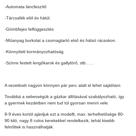
-Automata láncfeszítő
-Tárcsafék elöl és hátúl.
-Gömbfejes felfüggesztés
-Műanyag burkolat a csomagtartó első és hátsó rácsokon.
-Könnyített kormányozhatóság.
-Színre festett lengőkarok és gallytörő, stb……
A vezetését nagyon könnyen pár perc alatt el lehet sajátítani.
Továbbá a sebességük a gázkar állításával szabályozható, így
a gyermek kezdetben nem tud túl gyorsan menni vele.
8-9 éves kortól ajánljuk ezt a modellt, max. terhelhetősége 80-
90 kiló, nagy 8 colos kerekekkel rendelkezik, tehát kisebb
felnőttek is használhatják.