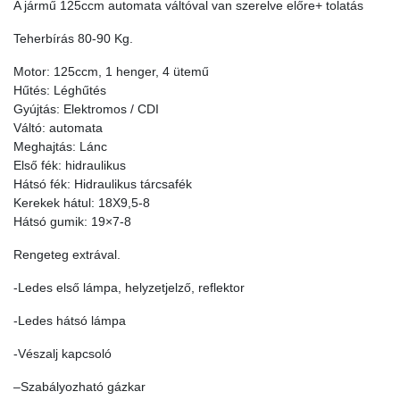
A jármű 125ccm automata váltóval van szerelve előre+ tolatás
Teherbírás 80-90 Kg.
Motor: 125ccm, 1 henger, 4 ütemű
Hűtés: Léghűtés
Gyújtás: Elektromos / CDI
Váltó: automata
Meghajtás: Lánc
Első fék: hidraulikus
Hátsó fék: Hidraulikus tárcsafék
Kerekek hátul: 18X9,5-8
Hátsó gumik: 19×7-8
Rengeteg extrával.
-Ledes első lámpa, helyzetjelző, reflektor
-Ledes hátsó lámpa
-Vészalj kapcsoló
–Szabályozható gázkar