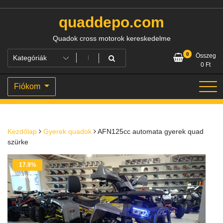
Skip
to
quaddepo.com
content
Quadok cross motorok kereskedelme
0
Összeg
0
Ft
Fiókom
Kezdőlap
Gyerek quadok
AFN125cc automata gyerek quad
szürke
17.9%
Akció