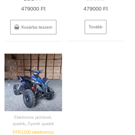
Értékelés:
Értékelés:
479000
Ft
479000
Ft
3.00
0
/ 5
/
5
Tovább
Kosárba teszem
Elektromos járművek,
,
quadok
Gyerek quadok
FFK1200 elektromos