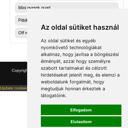
Mini gyerek quad
Pitbike dirtbike gumik
Az oldal sütiket használ
Off road motorok
Az oldal sütiket és egyéb
nyomkövető technológiákat
alkalmaz, hogy javítsa a böngészési
élményét, azzal hogy személyre
szabott tartalmakat és célzott
Copyright © 2026 quaddepo.com
|
Theme:
NewStore
by
hirdetéseket jelenít meg, és elemzi a
ThemeFarmer
weboldalunk forgalmát, hogy
Update cookies preferences
megtudjuk honnan érkeztek a
látogatóink.
Elfogadom
Elutasítom