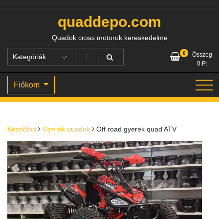
Skip
to
quaddepo.com
content
Quadok cross motorok kereskedelme
0
Összeg
0
Ft
Fiókom
Kezdőlap
Gyerek quadok
Off road gyerek quad ATV