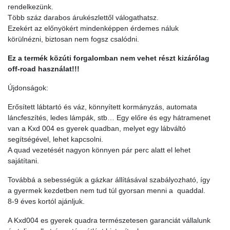
rendelkezünk.
Több száz darabos árukészlettől válogathatsz.
Ezekért az előnyökért mindenképpen érdemes náluk
körülnézni, biztosan nem fogsz csalódni.
Ez a termék közúti forgalomban nem vehet részt kizárólag
off-road használat!!!
Újdonságok:
Erősített lábtartó és váz, könnyített kormányzás, automata
láncfeszítés, ledes lámpák, stb… Egy előre és egy hátramenet
van a Kxd 004 es gyerek quadban, melyet egy lábváltó
segítségével, lehet kapcsolni.
A quad vezetését nagyon könnyen pár perc alatt el lehet
sajátítani.
Továbbá a sebességük a gázkar állításával szabályozható, így
a gyermek kezdetben nem tud túl gyorsan menni a quaddal.
8-9 éves kortól ajánljuk.
A Kxd004 es gyerek quadra természetesen garanciát vállalunk