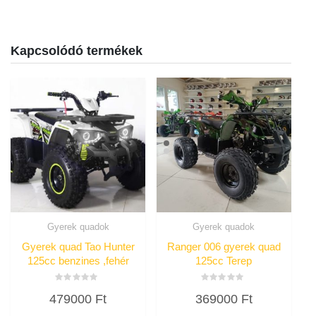
Kapcsolódó termékek
Gyerek quadok
Gyerek quadok
Gyerek quad Tao Hunter
Ranger 006 gyerek quad
125cc benzines ,fehér
125cc Terep
Értékelés:
Értékelés:
479000
Ft
369000
Ft
0
0
/
/
5
5