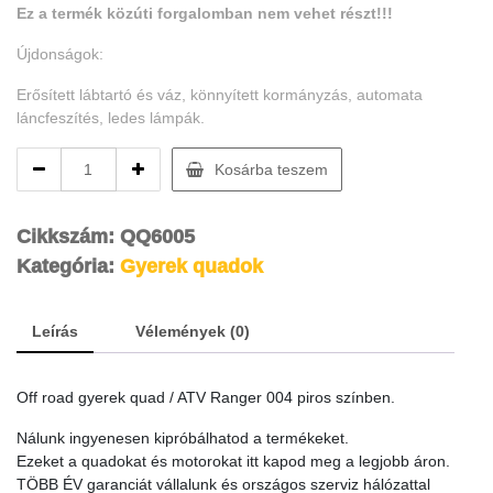
Ez a termék közúti forgalomban nem vehet részt!!!
Újdonságok:
Erősített lábtartó és váz, könnyített kormányzás, automata
láncfeszítés, ledes lámpák.
Off
Kosárba teszem
road
gyerek
quad
Cikkszám:
QQ6005
ATV
Kategória:
Gyerek quadok
quantity
Leírás
Vélemények (0)
Off road gyerek quad / ATV Ranger 004 piros színben.
Nálunk ingyenesen kipróbálhatod a termékeket.
Ezeket a quadokat és motorokat itt kapod meg a legjobb áron.
TÖBB ÉV garanciát vállalunk és országos szerviz hálózattal