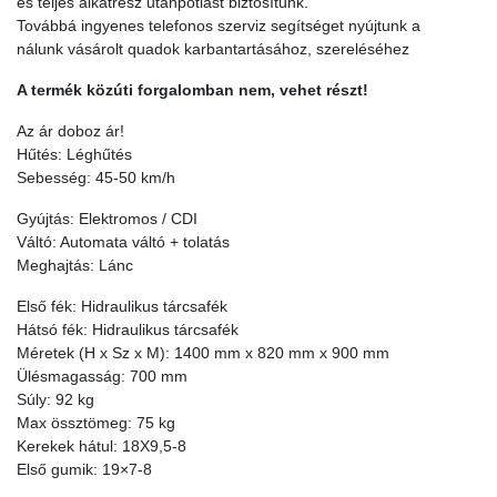
és teljes alkatrész utánpótlást biztosítunk.
Továbbá ingyenes telefonos szerviz segítséget nyújtunk a
nálunk vásárolt quadok karbantartásához, szereléséhez
A termék közúti forgalomban nem, vehet részt!
Az ár doboz ár!
Hűtés: Léghűtés
Sebesség: 45-50 km/h
Gyújtás: Elektromos / CDI
Váltó: Automata váltó + tolatás
Meghajtás: Lánc
Első fék: Hidraulikus tárcsafék
Hátsó fék: Hidraulikus tárcsafék
Méretek (H x Sz x M): 1400 mm x 820 mm x 900 mm
Ülésmagasság: 700 mm
Súly: 92 kg
Max össztömeg: 75 kg
Kerekek hátul: 18X9,5-8
Első gumik: 19×7-8