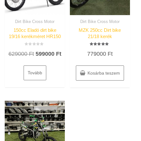
Dirt Bike Cross Motor
Dirt Bike Cross Motor
150cc Eladó dirt bike
MZK 250cc Dirt bike
19/16 kerékméret HR150
21/18 kerék
Értékelés:
Értékelés:
Original
Current
629000
Ft
599000
Ft
779000
Ft
0
5.00
/
/ 5
price
price
5
was:
is:
Tovább
Kosárba teszem
629000 Ft.
599000 Ft.