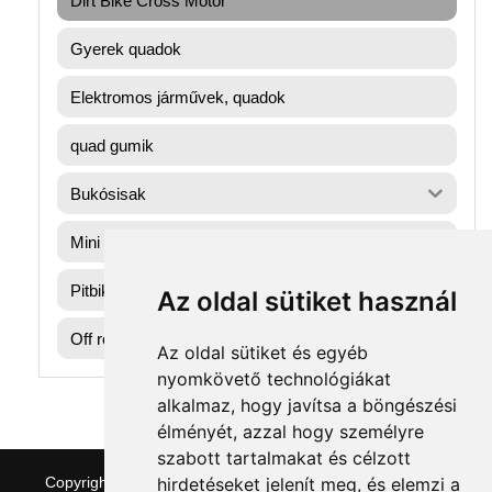
Dirt Bike Cross Motor
Gyerek quadok
Elektromos járművek, quadok
quad gumik
Bukósisak
Mini gyerek quad
Pitbike dirtbike gumik
Az oldal sütiket használ
Off road motorok
Az oldal sütiket és egyéb
nyomkövető technológiákat
alkalmaz, hogy javítsa a böngészési
élményét, azzal hogy személyre
szabott tartalmakat és célzott
hirdetéseket jelenít meg, és elemzi a
Copyright © 2026 quaddepo.com
|
Theme:
NewStore
by