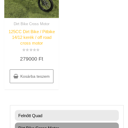
Dirt Bike Cross Motor
125CC Dirt Bike / Pitbike
14/12 kerék / off road
cross motor
Értékelés:
279000
Ft
0
/
5
Kosárba teszem
Felnőtt Quad