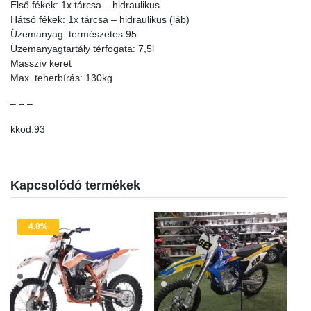
Első fékek: 1x tárcsa – hidraulikus
Hátsó fékek: 1x tárcsa – hidraulikus (láb)
Üzemanyag: természetes 95
Üzemanyagtartály térfogata: 7,5l
Masszív keret
Max. teherbírás: 130kg
– – –
kkod:93
Kapcsolódó termékek
4.8%
Akció