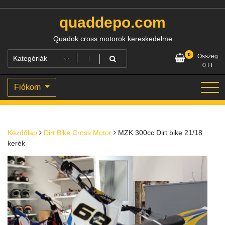
Skip
to
quaddepo.com
content
Quadok cross motorok kereskedelme
0
Összeg
0
Ft
Fiókom
Kezdőlap
Dirt Bike Cross Motor
MZK 300cc Dirt bike 21/18
kerék