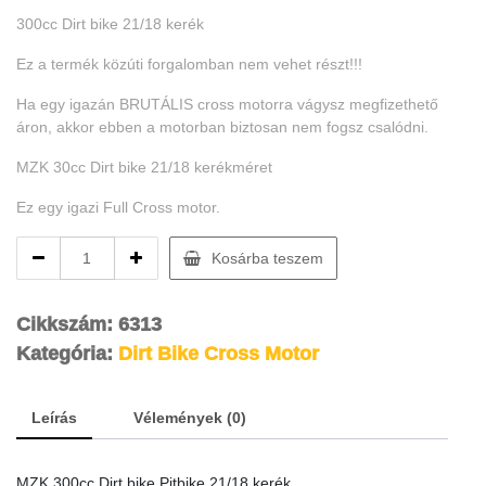
300cc Dirt bike 21/18 kerék
Ez a termék közúti forgalomban nem vehet részt!!!
Ha egy igazán BRUTÁLIS cross motorra vágysz megfizethető
áron, akkor ebben a motorban biztosan nem fogsz csalódni.
MZK 30cc Dirt bike 21/18 kerékméret
Ez egy igazi Full Cross motor.
MZK
Kosárba teszem
300cc
Dirt
bike
Cikkszám:
6313
21/18
Kategória:
Dirt Bike Cross Motor
kerék
quantity
Leírás
Vélemények (0)
MZK 300cc Dirt bike Pitbike 21/18 kerék