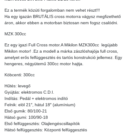
Ez a termék közúti forgalomban nem vehet részt!!!
Ha egy igazán BRUTÁLIS cross motorra vágysz megfizethető
áron, akkor ebben a motorban biztosan nem fogsz csalódni.
MZK 300cc
Ez egy igazi Full Cross motor.A Mikilon MZK300cc legújabb
Mikilon motor! .Ez a modell a márka zászlóshajója full cross,
amelyet erős felfüggesztés és tartós konstrukció jellemez. Egy
hengeres, négyütemű 300cc motor hajtja.
Köbcenti: 300cc
Hűtés: levegő
Gyújtás: elektromos C.D.I.
Indítás: Pedál + elektromos indító
Felnik: elöl 21″, hátul 18″ (alumínium)
Első gumik: 80/100-21
Hátsó gumi: 100/90-18
Első felfüggesztés: Olajlengéscsillapítók
Hátsó felfüggesztés: Központi felfüggesztés