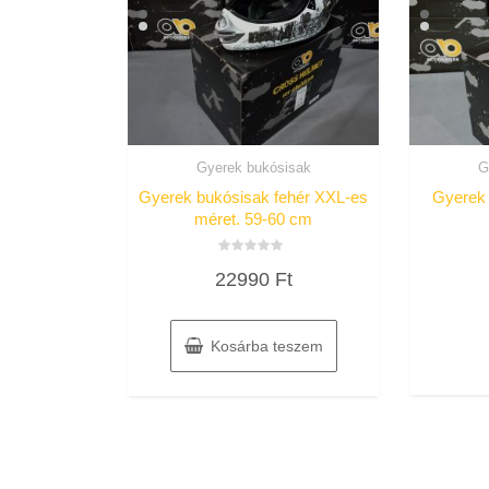
Gyerek bukósisak
G
Gyerek bukósisak fehér XXL-es
Gyerek 
méret. 59-60 cm
Értékelés:
22990
Ft
0
/
5
Kosárba teszem