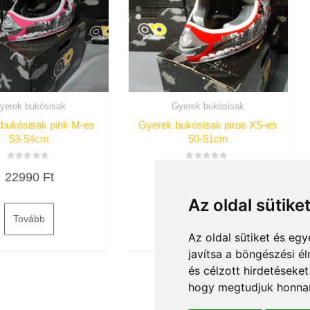
yerek bukósisak
Gyerek bukósisak
bukósisak pink M-es
Gyerek bukósisak piros XS-es
53-54cm
50-51cm
Értékelés:
Értékelés:
22990
Ft
22990
Ft
0
0
/
/
5
5
Az oldal sütike
Tovább
Tovább
Az oldal sütiket és e
javítsa a böngészési é
és célzott hirdetéseket
hogy megtudjuk honnan