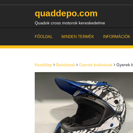
Skip
to
quaddepo.com
content
Quadok cross motorok kereskedelme
FŐOLDAL
MINDEN TERMÉK
INFORMÁCIÓK
Kezdőlap
Bukósisak
Gyerek bukósisak
Gyerek b