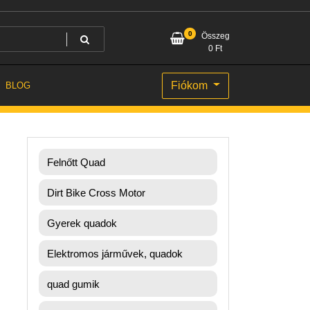
0
Összeg
0
Ft
Fiókom
BLOG
Felnőtt Quad
Dirt Bike Cross Motor
Gyerek quadok
Elektromos járművek, quadok
quad gumik