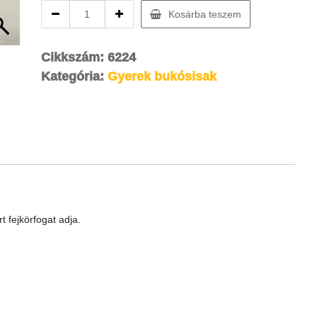
Gyerek
Kosárba teszem
bukósisak
kék
S-
Cikkszám:
6224
es
Kategória:
Gyerek bukósisak
55-
56cm
quantity
t fejkörfogat adja.