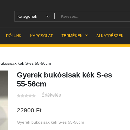
RÓLUNK
KAPCSOLAT
TERMÉKEK
ALKATRÉSZEK
ukósisak kék S-es 55-56cm
Gyerek bukósisak kék S-es
55-56cm
Értékelés
22900
Ft
Gyerek bukósisak kék S-es 55-56cm