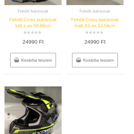
Felnőtt bukósisak
Felnőtt bukósisak
Felnőtt Cross bukósisak
Felnőtt Cross bukósisak
kék L-es 59-60cm
matt XS-es 53-54cm
Értékelés:
Értékelés:
24990
Ft
24990
Ft
0
0
/
/
5
5
Kosárba teszem
Kosárba teszem