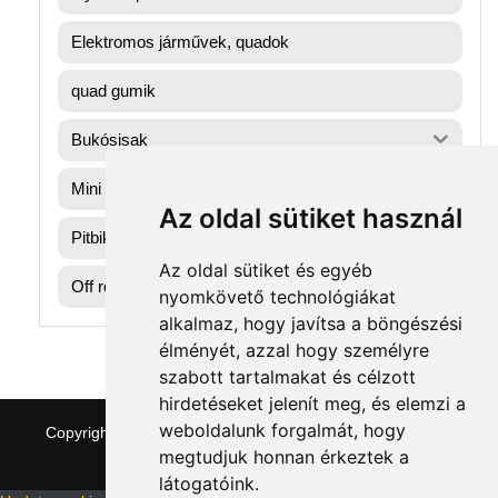
Elektromos járművek, quadok
quad gumik
Bukósisak
Mini gyerek quad
Az oldal sütiket használ
Pitbike dirtbike gumik
Az oldal sütiket és egyéb
Off road motorok
nyomkövető technológiákat
alkalmaz, hogy javítsa a böngészési
élményét, azzal hogy személyre
szabott tartalmakat és célzott
hirdetéseket jelenít meg, és elemzi a
weboldalunk forgalmát, hogy
Copyright © 2026 quaddepo.com
|
Theme:
NewStore
by
megtudjuk honnan érkeztek a
ThemeFarmer
látogatóink.