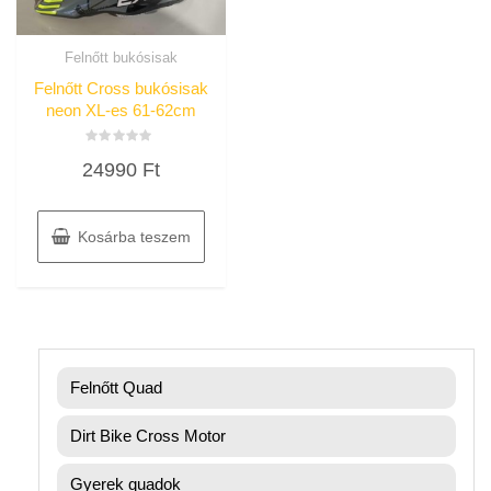
Felnőtt bukósisak
Felnőtt Cross bukósisak
neon XL-es 61-62cm
Értékelés:
24990
Ft
0
/
5
Kosárba teszem
Felnőtt Quad
Dirt Bike Cross Motor
Gyerek quadok