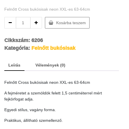
Felnőtt Cross bukósisak neon XXL-es 63-64cm
Felnőtt
Kosárba teszem
Cross
bukósisak
neon
Cikkszám:
6206
XXL-
Kategória:
Felnőtt bukósisak
es
63-
64cm
Leírás
Vélemények (0)
quantity
Felnőtt Cross bukósisak neon XXL-es 63-64cm
A fejméretet a szemöldök felett 1,5 centiméterrel mért
fejkörfogat adja.
Egyedi stílus, vagány forma.
Praktikus, állítható szemellenző.