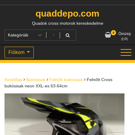
Skip
to
quaddepo.com
content
Quadok cross motorok kereskedelme
0
Összeg
0
Ft
Fiókom
Kezdőlap
Bukósisak
Felnőtt bukósisak
Felnőtt Cross
bukósisak neon XXL-es 63-64cm