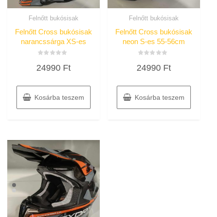
Felnőtt bukósisak
Felnőtt bukósisak
Felnőtt Cross bukósisak
Felnőtt Cross bukósisak
narancssárga XS-es
neon S-es 55-56cm
Értékelés:
Értékelés:
24990
Ft
24990
Ft
0
0
/
/
5
5
Kosárba teszem
Kosárba teszem