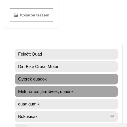
/
5
Kosárba teszem
Felnőtt Quad
Dirt Bike Cross Motor
Gyerek quadok
Elektromos járművek, quadok
quad gumik
Bukósisak