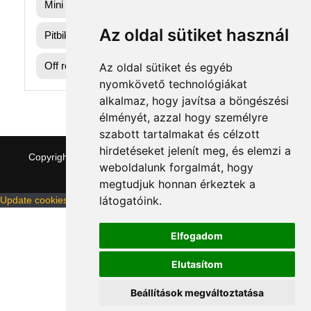
Mini gyerek quad
Az oldal sütiket használ
Pitbike dirtbike gumik
Off road motorok
Az oldal sütiket és egyéb
nyomkövető technológiákat
alkalmaz, hogy javítsa a böngészési
élményét, azzal hogy személyre
szabott tartalmakat és célzott
hirdetéseket jelenít meg, és elemzi a
Copyright © 2026 quaddepo.com
|
Theme:
NewStore
by
weboldalunk forgalmát, hogy
ThemeFarmer
megtudjuk honnan érkeztek a
látogatóink.
Update cookies preferences
Elfogadom
Elutasítom
Beállítások megváltoztatása