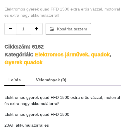
Elektromos gyerek quad FFD 1500 extra erős vázzal, motorral
és extra nagy akkumulátorral!
Elektromos
Kosárba teszem
gyerek
quad
FFD
Cikkszám:
6162
1500
Kategóriák:
Elektromos járművek, quadok
,
quantity
Gyerek quadok
Leírás
Vélemények (0)
Elektromos gyerek quad FFD 1500 extra erős vázzal, motorral
és extra nagy akkumulátorral!
Elektromos gyerek quad FFD 1500
20AH akkumulátorral és