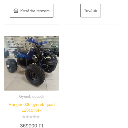
price
price
5
was:
is:
Tovább
Kosárba teszem
284000 Ft.
274900 Ft.
Gyerek quadok
Ranger 006 gyerek quad
125cc Kék
Értékelés:
369000
Ft
0