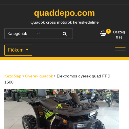
Skip
to
quaddepo.com
content
Quadok cross motorok kereskedelme
0
Összeg
0
Ft
Fiókom
Kezdőlap
Gyerek quadok
Elektromos gyerek quad FFD
1500