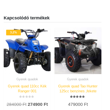
Kapcsolódó termékek
3.2%
Akció
Gyerek quadok
Gyerek quadok
Gyerek quad 110cc Kék
Gyerek quad Tao Hunter
Ranger 001
125cc benzines ,fekete
Értékelés:
Értékelés:
Original
Current
284000
Ft
274900
Ft
479000
Ft
0
4.60
/
/ 5