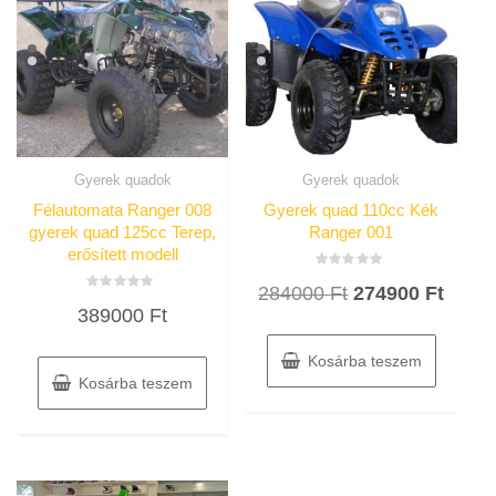
Gyerek quadok
Gyerek quadok
Félautomata Ranger 008
Gyerek quad 110cc Kék
gyerek quad 125cc Terep,
Ranger 001
erősített modell
Értékelés:
Original
Curre
284000
Ft
274900
Ft
0
Értékelés:
/
389000
Ft
0
price
price
5
/
5
was:
is:
Kosárba teszem
284000 Ft.
27490
Kosárba teszem