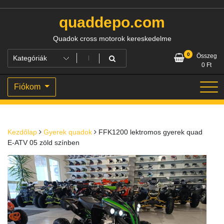
Skip
to
quaddepo.com
content
Quadok cross motorok kereskedelme
0
Összeg
0
Ft
Fiókom
Kezdőlap
Gyerek quadok
FFK1200 lektromos gyerek quad
E-ATV 05 zöld színben