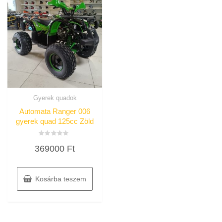
Gyerek quadok
Automata Ranger 006
gyerek quad 125cc Zöld
Értékelés:
369000
Ft
0
/
5
Kosárba teszem