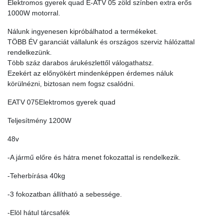
Elektromos gyerek quad E-ATV 05 zöld színben extra erős
1000W motorral.
Nálunk ingyenesen kipróbálhatod a termékeket.
TÖBB ÉV garanciát vállalunk és országos szerviz hálózattal
rendelkezünk.
Több száz darabos árukészlettől válogathatsz.
Ezekért az előnyökért mindenképpen érdemes náluk
körülnézni, biztosan nem fogsz csalódni.
EATV 075Elektromos gyerek quad
Teljesítmény 1200W
48v
-A jármű előre és hátra menet fokozattal is rendelkezik.
-Teherbírása 40kg
-3 fokozatban állítható a sebessége.
-Elöl hátul tárcsafék