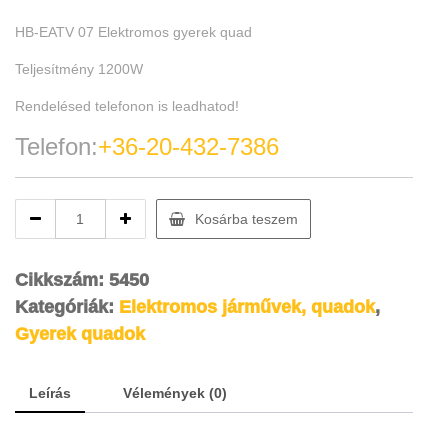
HB-EATV 07 Elektromos gyerek quad
Teljesítmény 1200W
Rendelésed telefonon is leadhatod!
Telefon:
+36-20-432-7386
FFK1200
Kosárba teszem
lektromos
gyerek
quad
Cikkszám:
5450
E-
Kategóriák:
Elektromos járművek, quadok
,
ATV
Gyerek quadok
05
zöld
színben
Leírás
Vélemények (0)
quantity