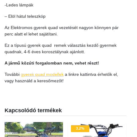
-Ledes lámpák
– Elöl hátul teleszkóp
Az Elektromos gyerek quad vezetését nagyon könnyen pár
perc alatt el lehet sajátítani.
Ez a típusú gyerek quad remek választás kezdő gyermek
quadnak, 4-6 éves korosztálynak ajánlott.
A jármű közúti forgalomban nem, vehet részt!
További
gyerek quad modellek
a linkre kattintva érhetők el,
vagy használd a keresőmezőt!
Kapcsolódó termékek
3.2%
Akció