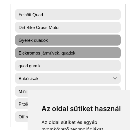
Felnőtt Quad
Dirt Bike Cross Motor
Gyerek quadok
Elektromos járművek, quadok
quad gumik
Bukósisak
Mini gyerek quad
Pitbike dirtbike gumik
Az oldal sütiket használ
Off road motorok
Az oldal sütiket és egyéb
nyomkövető technológiákat