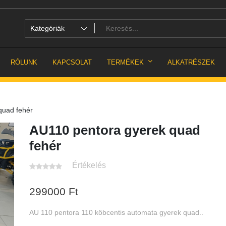
RÓLUNK
KAPCSOLAT
TERMÉKEK
ALKATRÉSZEK
quad fehér
AU110 pentora gyerek quad
fehér
Értékelés
299000
Ft
AU 110 pentora 110 köbcentis automata gyerek quad..