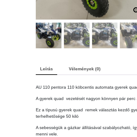
Leírás
Vélemények (0)
AU 110 pentora 110 köbcentis automata gyerek qua
A gyerek quad vezetését nagyon könnyen pár perc ala
Ez a típusú gyerek quad remek választás kezdő gye
terhelhetősége 50 kiló
A sebességük a gázkar állításával szabályozható, 
menni vele.