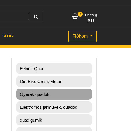
0
Összeg
0
Ft
Fiókom
BLOG
Felnőtt Quad
Dirt Bike Cross Motor
Gyerek quadok
Elektromos járművek, quadok
quad gumik