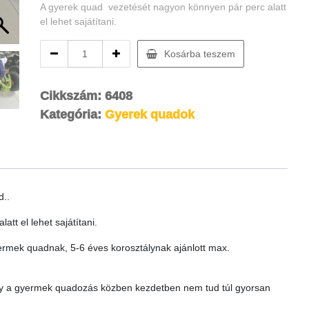
A gyerek quad vezetését nagyon könnyen pár perc alatt
el lehet sajátítani.
AU110
Kosárba teszem
pentora
gyerek
quad
Cikkszám:
6408
fehér
Kategória:
Gyerek quadok
quantity
d..
tt el lehet sajátítani.
rmek quadnak, 5-6 éves korosztálynak ajánlott max.
így a gyermek quadozás közben kezdetben nem tud túl gyorsan