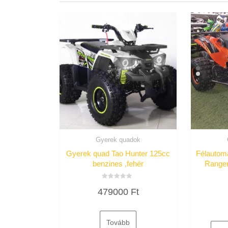
Gyerek quadok
Gyerek quad Tao Hunter 125cc
Félautom
benzines ,fehér
Ranger 
Értékelés:
479000
Ft
0
/
5
Tovább