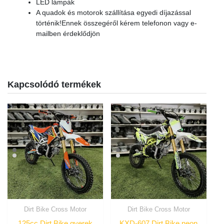
LED lámpák
A quadok és motorok szállítása egyedi díjazással
történik!Ennek összegéről kérem telefonon vagy e-
mailben érdeklődjön
Kapcsolódó termékek
Dirt Bike Cross Motor
Dirt Bike Cross Motor
125cc Dirt Bike gyerek
KXD-607 Dirt Bike neon