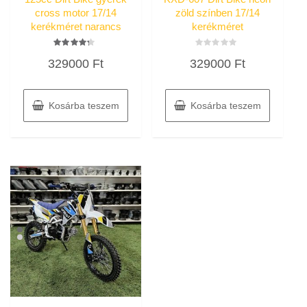
cross motor 17/14
zöld színben 17/14
kerékméret narancs
kerékméret
Értékelés:
Értékelés:
329000
Ft
329000
Ft
4.00
0
/ 5
/
5
Kosárba teszem
Kosárba teszem