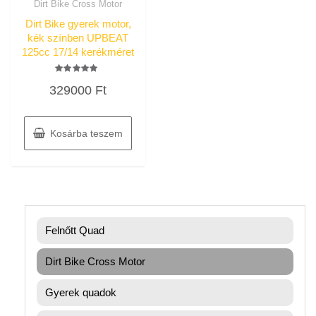
Dirt Bike Cross Motor
Dirt Bike gyerek motor,
kék színben UPBEAT
125cc 17/14 kerékméret
Értékelés:
329000
Ft
5.00
/ 5
Kosárba teszem
Felnőtt Quad
Dirt Bike Cross Motor
Gyerek quadok