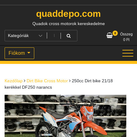
Skip
to
quaddepo.com
content
Quadok cross motorok kereskedelme
0
Összeg
0
Ft
Fiókom
Kezdőlap
Dirt Bike Cross Motor
250cc Dirt bike 21/18
kerékkel DF250 narancs