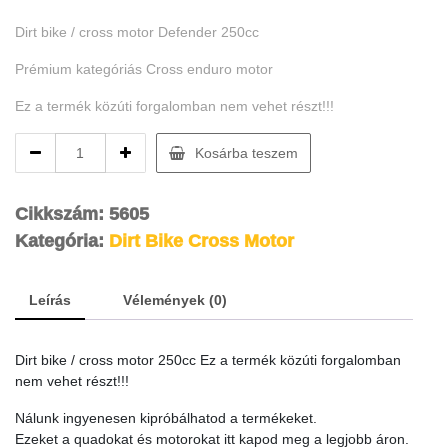
Dirt bike / cross motor Defender 250cc
Prémium kategóriás Cross enduro motor
Ez a termék közúti forgalomban nem vehet részt!!!
250cc
Kosárba teszem
Dirt
bike
21/18
Cikkszám:
5605
kerékkel
Kategória:
Dirt Bike Cross Motor
DF250
narancs
quantity
Leírás
Vélemények (0)
Dirt bike / cross motor 250cc Ez a termék közúti forgalomban
nem vehet részt!!!
Nálunk ingyenesen kipróbálhatod a termékeket.
Ezeket a quadokat és motorokat itt kapod meg a legjobb áron.