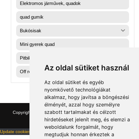
Elektromos járművek, quadok
quad gumik
Bukósisak
Mini gyerek quad
Pitbike dirtbike gumik
Az oldal sütiket használ
Off road motorok
Az oldal sütiket és egyéb
nyomkövető technológiákat
alkalmaz, hogy javítsa a böngészési
élményét, azzal hogy személyre
szabott tartalmakat és célzott
Copyright © 2026 quaddepo.com
|
Theme:
NewStore
by
ThemeFarmer
hirdetéseket jelenít meg, és elemzi a
weboldalunk forgalmát, hogy
Update cookies preferences
megtudjuk honnan érkeztek a