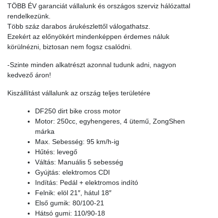
TÖBB ÉV garanciát vállalunk és országos szerviz hálózattal
rendelkezünk.
Több száz darabos árukészlettől válogathatsz.
Ezekért az előnyökért mindenképpen érdemes náluk
körülnézni, biztosan nem fogsz csalódni.
-Szinte minden alkatrészt azonnal tudunk adni, nagyon
kedvező áron!
Kiszállítást vállalunk az ország teljes területére
DF250 dirt bike cross motor
Motor: 250cc, egyhengeres, 4 ütemű, ZongShen
márka
Max. Sebesség: 95 km/h-ig
Hűtés: levegő
Váltás: Manuális 5 sebesség
Gyújtás: elektromos CDI
Indítás: Pedál + elektromos indító
Felnik: elöl 21″, hátul 18″
Első gumik: 80/100-21
Hátsó gumi: 110/90-18