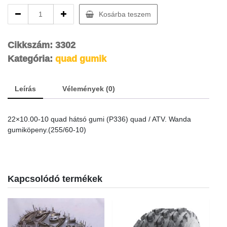
22×10.00-
Kosárba teszem
10
quad
hátsó
Cikkszám:
3302
gumi
Kategória:
quad gumik
quantity
Leírás
Vélemények (0)
22×10.00-10 quad hátsó gumi (P336) quad / ATV. Wanda
gumiköpeny.(255/60-10)
Kapcsolódó termékek