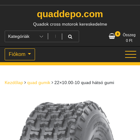
Skip
to
quaddepo.com
content
Quadok cross motorok kereskedelme
0
Összeg
0
Ft
Fiókom
Kezdőlap
quad gumik
22×10.00-10 quad hátsó gumi