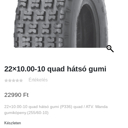
22×10.00-10 quad hátsó gumi
Értékelés
22990
Ft
22×10.00-10 quad hátsó gumi (P336) quad / ATV. Wanda
gumiköpeny.(255/60-10)
Készleten