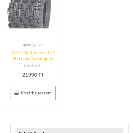
quad gumik
20×11.00-9 Suzuki LTZ
400 quad hátsó gumi
Értékelés:
21990
Ft
0
/
5
Kosárba teszem