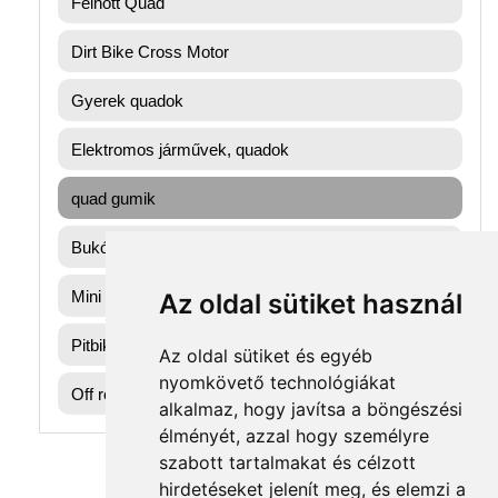
Felnőtt Quad
Dirt Bike Cross Motor
Gyerek quadok
Elektromos járművek, quadok
quad gumik
Bukósisak
Mini gyerek quad
Az oldal sütiket használ
Pitbike dirtbike gumik
Az oldal sütiket és egyéb
nyomkövető technológiákat
Off road motorok
alkalmaz, hogy javítsa a böngészési
élményét, azzal hogy személyre
szabott tartalmakat és célzott
hirdetéseket jelenít meg, és elemzi a