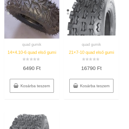
quad gumik
quad gumik
14×4.10-6 quad első gumi
21×7-10 quad első gumi
Értékelés:
Értékelés:
6490
Ft
16790
Ft
0
0
/
/
5
5
Kosárba teszem
Kosárba teszem