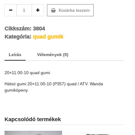
20×11.00-
Kosárba teszem
10
quad
hátsó
Cikkszám:
3804
gumi
Kategória:
quad gumik
quantity
Leírás
Vélemények (0)
20×11.00-10 quad gumi
Hátsó gumi 20×11.00-10 (P357) quad / ATV. Wanda
gumiköpeny.
Kapcsolódó termékek