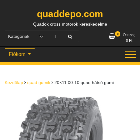
Skip
to
quaddepo.com
content
Quadok cross motorok kereskedelme
0
Összeg
0
Ft
Fiókom
Kezdőlap
quad gumik
20×11.00-10 quad hátsó gumi