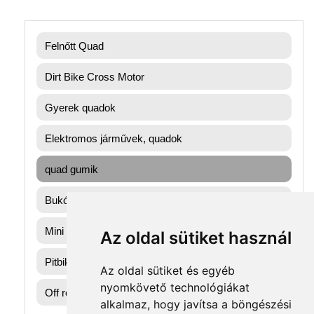
Felnőtt Quad
Dirt Bike Cross Motor
Gyerek quadok
Elektromos járművek, quadok
quad gumik
Bukósisak
Mini gyerek quad
Az oldal sütiket használ
Pitbike dirtbike gumik
Az oldal sütiket és egyéb
nyomkövető technológiákat
Off road motorok
alkalmaz, hogy javítsa a böngészési