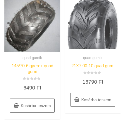
quad gumik
quad gumik
145/70-6 gyerek quad
21X7.00-10 quad gumi
gumi
Értékelés:
16790
Ft
0
Értékelés:
/
6490
Ft
0
5
/
5
Kosárba teszem
Kosárba teszem