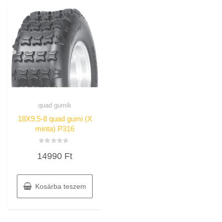
quad gumik
18X9.5-8 quad gumi (X
minta) P316
Értékelés:
14990
Ft
0
/
5
Kosárba teszem