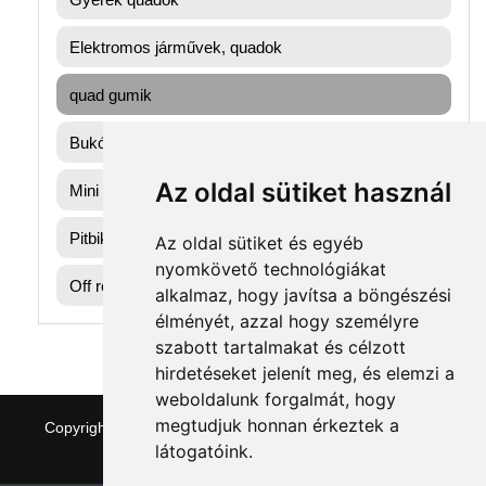
Elektromos járművek, quadok
quad gumik
Bukósisak
Az oldal sütiket használ
Mini gyerek quad
Pitbike dirtbike gumik
Az oldal sütiket és egyéb
nyomkövető technológiákat
Off road motorok
alkalmaz, hogy javítsa a böngészési
élményét, azzal hogy személyre
szabott tartalmakat és célzott
hirdetéseket jelenít meg, és elemzi a
weboldalunk forgalmát, hogy
megtudjuk honnan érkeztek a
Copyright © 2026 quaddepo.com
|
Theme:
NewStore
by
látogatóink.
ThemeFarmer