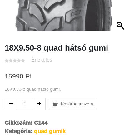
18X9.50-8 quad hátsó gumi
Értékelés
15990
Ft
18X9.50-8 quad hátsó gumi.
18X9.50-
Kosárba teszem
8
quad
hátsó
Cikkszám:
C144
gumi
Kategória:
quad gumik
quantity