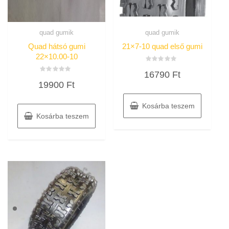
quad gumik
quad gumik
Quad hátsó gumi
21×7-10 quad első gumi
22×10.00-10
Értékelés:
16790
Ft
0
Értékelés:
/
19900
Ft
0
5
/
5
Kosárba teszem
Kosárba teszem