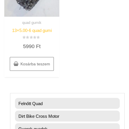
quad gumik
13×5.00-6 quad gumi
Értékelés:
5990
Ft
0
/
5
Kosárba teszem
Felnőtt Quad
Dirt Bike Cross Motor
Gyerek quadok