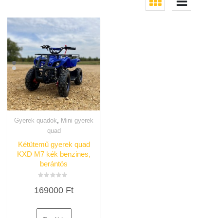
,
Gyerek quadok
Mini gyerek
quad
Kétütemű gyerek quad
KXD M7 kék benzines,
berántós
Értékelés:
169000
Ft
0
/
5