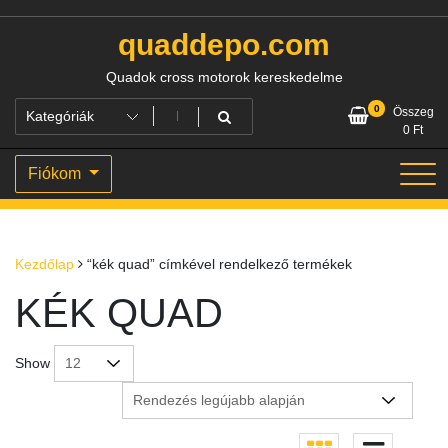
Skip
to
quaddepo.com
content
Quadok cross motorok kereskedelme
0
Összeg
0
Ft
Fiókom
Kezdőlap
“kék quad” címkével rendelkező termékek
KÉK QUAD
Show