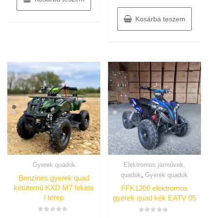
5
Kosárba teszem
Gyerek quadok
Elektromos járművek,
,
quadok
Gyerek quadok
Benzines gyerek quad
kétütemű KXD M7 fekete
FFK1200 elektromos
/ terep
gyerek quad kék EATV 05
Értékelés: