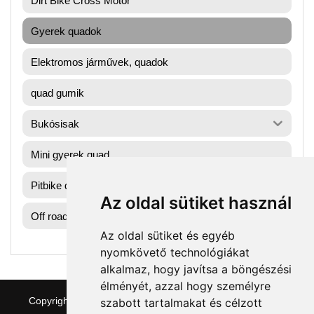
Dirt Bike Cross Motor
Gyerek quadok
Elektromos járművek, quadok
quad gumik
Bukósisak
Mini gyerek quad
Pitbike dirtbike gumik
Az oldal sütiket használ
Off road motorok
Az oldal sütiket és egyéb
nyomkövető technológiákat
alkalmaz, hogy javítsa a böngészési
élményét, azzal hogy személyre
Copyright © 2026 quaddepo.com
|
Theme:
NewStore
by
szabott tartalmakat és célzott