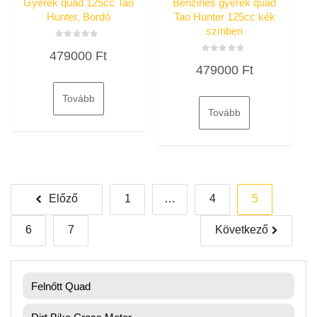
Gyerek quad 125cc Tao
Benzines gyerek quad
Hunter, Bordó
Tao Hunter 125cc kék
színben
Értékelés:
479000
Ft
0
Értékelés:
/
479000
Ft
0
5
/
5
Tovább
Tovább
Bejegyzések
Előző
1
…
4
5
lapozása
6
7
Következő
Felnőtt Quad