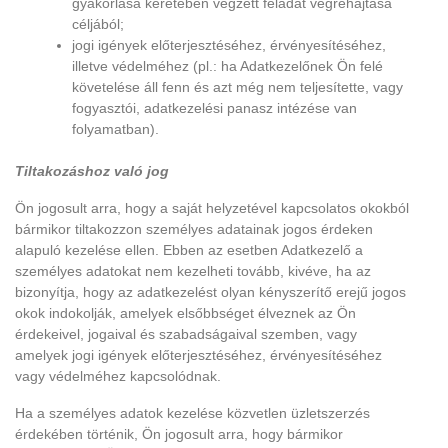
gyakorlása keretében végzett feladat végrehajtása
céljából;
jogi igények előterjesztéséhez, érvényesítéséhez,
illetve védelméhez (pl.: ha Adatkezelőnek Ön felé
követelése áll fenn és azt még nem teljesítette, vagy
fogyasztói, adatkezelési panasz intézése van
folyamatban).
Tiltakozáshoz való jog
Ön jogosult arra, hogy a saját helyzetével kapcsolatos okokból
bármikor tiltakozzon személyes adatainak jogos érdeken
alapuló kezelése ellen. Ebben az esetben Adatkezelő a
személyes adatokat nem kezelheti tovább, kivéve, ha az
bizonyítja, hogy az adatkezelést olyan kényszerítő erejű jogos
okok indokolják, amelyek elsőbbséget élveznek az Ön
érdekeivel, jogaival és szabadságaival szemben, vagy
amelyek jogi igények előterjesztéséhez, érvényesítéséhez
vagy védelméhez kapcsolódnak.
Ha a személyes adatok kezelése közvetlen üzletszerzés
érdekében történik, Ön jogosult arra, hogy bármikor