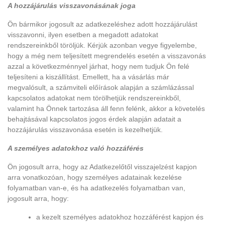
A hozzájárulás visszavonásának joga
Ön bármikor jogosult az adatkezeléshez adott hozzájárulást
visszavonni, ilyen esetben a megadott adatokat
rendszereinkből töröljük. Kérjük azonban vegye figyelembe,
hogy a még nem teljesített megrendelés esetén a visszavonás
azzal a következménnyel járhat, hogy nem tudjuk Ön felé
teljesíteni a kiszállítást. Emellett, ha a vásárlás már
megvalósult, a számviteli előírások alapján a számlázással
kapcsolatos adatokat nem törölhetjük rendszereinkből,
valamint ha Önnek tartozása áll fenn felénk, akkor a követelés
behajtásával kapcsolatos jogos érdek alapján adatait a
hozzájárulás visszavonása esetén is kezelhetjük.
A személyes adatokhoz való hozzáférés
Ön jogosult arra, hogy az Adatkezelőtől visszajelzést kapjon
arra vonatkozóan, hogy személyes adatainak kezelése
folyamatban van-e, és ha adatkezelés folyamatban van,
jogosult arra, hogy:
a kezelt személyes adatokhoz hozzáférést kapjon és