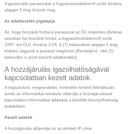
A garanciális panaszokat a fogyasztóvédelemről szóló törvény
alapján 5 évig őrizzük meg.
Az adatkezelés jogalapja
Az, hogy hozzánk fordul-e panasszal az Ön önkéntes döntése,
azonban ha hozzánk fordul, a fogyasztóvédelemről szóló
1997. évi CLV. törvény 17/A. § (7) bekezdése alapján 5 évig
köteles vagyunk a panaszt megőrizni [Rendelet 6. cikk (1)
bekezdés c) pont szerinti adatkezelés].
A hozzájárulás igazolhatóságával
kapcsolatban kezelt adatok
A regisztráció, megrendelés, hírlevélre történő feliratkozás
során az informatikai rendszer eltárolja a hozzájárulással
kapcsolatos informatikai adatokat a későbbi bizonyíthatóság
érdekében.
Kezelt adatok
A hozzájárulás időpontja és az érintett IP címe.