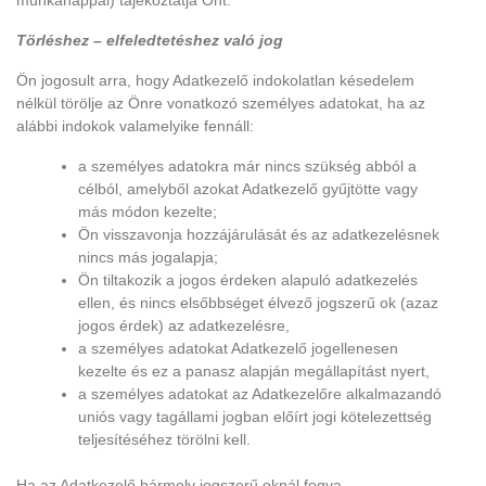
munkanappal) tájékoztatja Önt.
Törléshez – elfeledtetéshez való jog
Ön jogosult arra, hogy Adatkezelő indokolatlan késedelem
nélkül törölje az Önre vonatkozó személyes adatokat, ha az
alábbi indokok valamelyike fennáll:
a személyes adatokra már nincs szükség abból a
célból, amelyből azokat Adatkezelő gyűjtötte vagy
más módon kezelte;
Ön visszavonja hozzájárulását és az adatkezelésnek
nincs más jogalapja;
Ön tiltakozik a jogos érdeken alapuló adatkezelés
ellen, és nincs elsőbbséget élvező jogszerű ok (azaz
jogos érdek) az adatkezelésre,
a személyes adatokat Adatkezelő jogellenesen
kezelte és ez a panasz alapján megállapítást nyert,
a személyes adatokat az Adatkezelőre alkalmazandó
uniós vagy tagállami jogban előírt jogi kötelezettség
teljesítéséhez törölni kell.
Ha az Adatkezelő bármely jogszerű oknál fogva