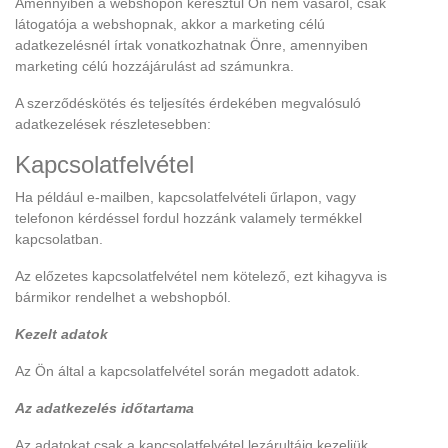
Amennyiben a webshopon keresztül Ön nem vásárol, csak
látogatója a webshopnak, akkor a marketing célú
adatkezelésnél írtak vonatkozhatnak Önre, amennyiben
marketing célú hozzájárulást ad számunkra.
A szerződéskötés és teljesítés érdekében megvalósuló
adatkezelések részletesebben:
Kapcsolatfelvétel
Ha például e-mailben, kapcsolatfelvételi űrlapon, vagy
telefonon kérdéssel fordul hozzánk valamely termékkel
kapcsolatban.
Az előzetes kapcsolatfelvétel nem kötelező, ezt kihagyva is
bármikor rendelhet a webshopból.
Kezelt adatok
Az Ön által a kapcsolatfelvétel során megadott adatok.
Az adatkezelés időtartama
Az adatokat csak a kapcsolatfelvétel lezárultáig kezeljük.