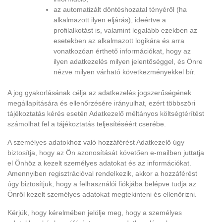
az automatizált döntéshozatal tényéről (ha
alkalmazott ilyen eljárás), ideértve a
profilalkotást is, valamint legalább ezekben az
esetekben az alkalmazott logikára és arra
vonatkozóan érthető információkat, hogy az
ilyen adatkezelés milyen jelentőséggel, és Önre
nézve milyen várható következményekkel bír.
A jog gyakorlásának célja az adatkezelés jogszerűségének
megállapítására és ellenőrzésére irányulhat, ezért többszöri
tájékoztatás kérés esetén Adatkezelő méltányos költségtérítést
számolhat fel a tájékoztatás teljesítéséért cserébe.
A személyes adatokhoz való hozzáférést Adatkezelő úgy
biztosítja, hogy az Ön azonosítását követően e-mailben juttatja
el Önhöz a kezelt személyes adatokat és az információkat.
Amennyiben regisztrációval rendelkezik, akkor a hozzáférést
úgy biztosítjuk, hogy a felhasználói fiókjába belépve tudja az
Önről kezelt személyes adatokat megtekinteni és ellenőrizni.
Kérjük, hogy kérelmében jelölje meg, hogy a személyes