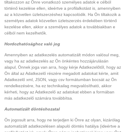
tiltakozzon az Önre vonatkozó személyes adatok e célból
történő kezelése ellen, ideértve a profilalkotást is, amennyiben
az a közvetlen üzletszerzéshez kapcsolódik. Ha Ön tiltakozik a
személyes adatok közvetlen üzletszerzés érdekében történő
kezelése ellen, akkor a személyes adatok a továbbiakban e
célból nem kezelhetők.
Hordozhatósághoz való jog
Amennyiben az adatkezelés automatizált módon valósul meg,
vagy ha az adatkezelés az Ön önkéntes hozzájárulásán
alapul, Önnek joga van arra, hogy kérje Adatkezelőtől, hogy az
Ön által az Adatkezelő részére megadott adatokat kérte, amit
Adatkezelő xml, JSON, vagy csv formátumban bocsát az Ön
rendelkezésére, ha ez technikailag megvalósítható, akkor
kérheti, hogy az Adatkezelő az adatokat ebben a formában
más adatkezelő számára továbbítsa.
Automatizált döntéshozatal
Ön jogosult arra, hogy ne terjedjen ki Önre az olyan, kizárólag
automatizált adatkezelésen alapuló döntés hatálya (ideértve a