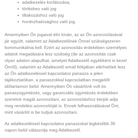
adatkezelés korlátozása,
törléshez való jog
tiltakozáshoz való jog
hordozhatósághoz való jog.
Amennyiben Ön jogaival élni kíván, az az Ön azonosításával
jár együtt, valamint az Adatkezelőnek Önnel szükségszeren
kommunikálnia kell. Ezért az azonosítás érdekében személyes
adatok megadására lesz szükség (de az azonosítás csak
olyan adaton alapulhat, amelyet Adatkezelő egyébként is kezel
Önről), valamint az Adatkezelő email fiókjában elérhetőek lesz
az Ön adatkezeléssel kapcsolatos panasza a jelen
tájékoztatóban, a panaszokkal kapcsolatban megjelölt
időtartamon belül. Amennyiben Ön vásárlónk volt és
panaszügyintézés, vagy garanciális ügyintézés érdekében
szeretné magát azonosítani, az azonosításhoz kérjük adja
meg rendelési azonosítóját is. Ennek felhasználásával Önt,
mint vásárlót is be tudjuk azonosítani.
Az adatkezeléssel kapcsolatos panaszokat legkésőbb 30
napon belül válaszolja meg Adatkezelő.