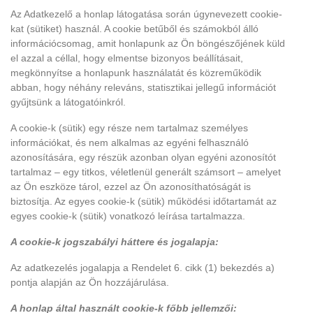
Az Adatkezelő a honlap látogatása során úgynevezett cookie-
kat (sütiket) használ. A cookie betűből és számokból álló
információcsomag, amit honlapunk az Ön böngészőjének küld
el azzal a céllal, hogy elmentse bizonyos beállításait,
megkönnyítse a honlapunk használatát és közreműködik
abban, hogy néhány releváns, statisztikai jellegű információt
gyűjtsünk a látogatóinkról.
A cookie-k (sütik) egy része nem tartalmaz személyes
információkat, és nem alkalmas az egyéni felhasználó
azonosítására, egy részük azonban olyan egyéni azonosítót
tartalmaz – egy titkos, véletlenül generált számsort – amelyet
az Ön eszköze tárol, ezzel az Ön azonosíthatóságát is
biztosítja. Az egyes cookie-k (sütik) működési időtartamát az
egyes cookie-k (sütik) vonatkozó leírása tartalmazza.
A cookie-k jogszabályi háttere és jogalapja:
Az adatkezelés jogalapja a Rendelet 6. cikk (1) bekezdés a)
pontja alapján az Ön hozzájárulása.
A honlap által használt cookie-k főbb jellemzői: