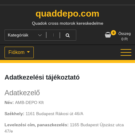
Skip
to
quaddepo.com
content
Quadok cross motorok kereskedelme
0
Összeg
0
Ft
Fiókom
Adatkezelési tájékoztató
Adatkezelő
Név:
AMB-DEPO Kft
Székhely:
1161 Budapest Rákosi út 46/A
Levelezési cím, panaszkezelés:
1165 Budapest Újszász utca
47/e