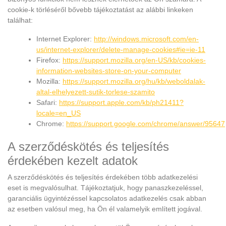
cookie-k törléséről bővebb tájékoztatást az alábbi linkeken
találhat:
Internet Explorer:
http://windows.microsoft.com/en-
us/internet-explorer/delete-manage-cookies#ie=ie-11
Firefox:
https://support.mozilla.org/en-US/kb/cookies-
information-websites-store-on-your-computer
Mozilla:
https://support.mozilla.org/hu/kb/weboldalak-
altal-elhelyezett-sutik-torlese-szamito
Safari:
https://support.apple.com/kb/ph21411?
locale=en_US
Chrome:
https://support.google.com/chrome/answer/95647
A szerződéskötés és teljesítés
érdekében kezelt adatok
A szerződéskötés és teljesítés érdekében több adatkezelési
eset is megvalósulhat. Tájékoztatjuk, hogy panaszkezeléssel,
garanciális ügyintézéssel kapcsolatos adatkezelés csak abban
az esetben valósul meg, ha Ön él valamelyik említett jogával.