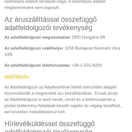
személyes adatok tárolását végzi. A személyes adatok
megismerésére nem jogosult.
Az áruszállítással összefüggő
adatfeldolgozói tevékenység
Az adatfeldolgozó megnevezése:
DPD Hungária Kft
Az adatfeldolgozó székhelye:
1158 Budapest Késmárk Utca
14/b
Az adatfeldolgozó telefonszáma:
+36-1-501-6200
dpd@dpd.hu
Az Adatfeldolgozó az Adatkezelővel kötött szerződés alapján
közreműködik a megrendelt áru kiszállításában. Ennek során
az Adatfeldolgozó a vevő nevét, címét és a telefonszámát a
postai küldemény feladását követő naptári év végéig kezelheti,
ezt követően haladéktalanul törli.
Hírlevélküldéssel összefüggő
adatfeldolgozói tevékenység