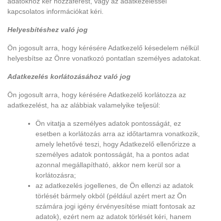
adatokhoz kér hozzáférést, vagy az adatkezeléssel
kapcsolatos információkat kéri.
Helyesbítéshez való jog
Ön jogosult arra, hogy kérésére Adatkezelő késedelem nélkül
helyesbítse az Önre vonatkozó pontatlan személyes adatokat.
Adatkezelés korlátozásához való jog
Ön jogosult arra, hogy kérésére Adatkezelő korlátozza az
adatkezelést, ha az alábbiak valamelyike teljesül:
Ön vitatja a személyes adatok pontosságát, ez
esetben a korlátozás arra az időtartamra vonatkozik,
amely lehetővé teszi, hogy Adatkezelő ellenőrizze a
személyes adatok pontosságát, ha a pontos adat
azonnal megállapítható, akkor nem kerül sor a
korlátozásra;
az adatkezelés jogellenes, de Ön ellenzi az adatok
törlését bármely okból (például azért mert az Ön
számára jogi igény érvényesítése miatt fontosak az
adatok), ezért nem az adatok törlését kéri, hanem