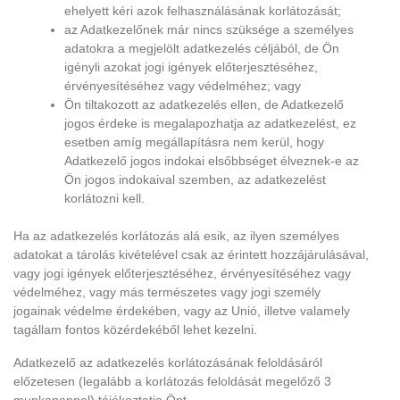
ehelyett kéri azok felhasználásának korlátozását;
az Adatkezelőnek már nincs szüksége a személyes
adatokra a megjelölt adatkezelés céljából, de Ön
igényli azokat jogi igények előterjesztéséhez,
érvényesítéséhez vagy védelméhez; vagy
Ön tiltakozott az adatkezelés ellen, de Adatkezelő
jogos érdeke is megalapozhatja az adatkezelést, ez
esetben amíg megállapításra nem kerül, hogy
Adatkezelő jogos indokai elsőbbséget élveznek-e az
Ön jogos indokaival szemben, az adatkezelést
korlátozni kell.
Ha az adatkezelés korlátozás alá esik, az ilyen személyes
adatokat a tárolás kivételével csak az érintett hozzájárulásával,
vagy jogi igények előterjesztéséhez, érvényesítéséhez vagy
védelméhez, vagy más természetes vagy jogi személy
jogainak védelme érdekében, vagy az Unió, illetve valamely
tagállam fontos közérdekéből lehet kezelni.
Adatkezelő az adatkezelés korlátozásának feloldásáról
előzetesen (legalább a korlátozás feloldását megelőző 3