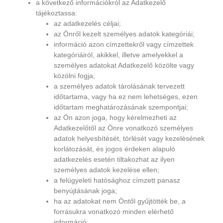
a következő információkról az Adatkezelő
tájékoztassa:
az adatkezelés céljai;
az Önről kezelt személyes adatok kategóriái;
információ azon címzettekről vagy címzettek
kategóriáiról, akikkel, illetve amelyekkel a
személyes adatokat Adatkezelő közölte vagy
közölni fogja;
a személyes adatok tárolásának tervezett
időtartama, vagy ha ez nem lehetséges, ezen
időtartam meghatározásának szempontjai;
az Ön azon joga, hogy kérelmezheti az
Adatkezelőtől az Önre vonatkozó személyes
adatok helyesbítését, törlését vagy kezelésének
korlátozását, és jogos érdeken alapuló
adatkezelés esetén tiltakozhat az ilyen
személyes adatok kezelése ellen;
a felügyeleti hatósághoz címzett panasz
benyújtásának joga;
ha az adatokat nem Öntől gyűjtötték be, a
forrásukra vonatkozó minden elérhető
információ;