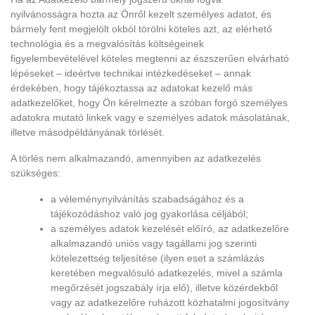
nyilvánosságra hozta az Önről kezelt személyes adatot, és
bármely fent megjelölt okból törölni köteles azt, az elérhető
technológia és a megvalósítás költségeinek
figyelembevételével köteles megtenni az észszerűen elvárható
lépéseket – ideértve technikai intézkedéseket – annak
érdekében, hogy tájékoztassa az adatokat kezelő más
adatkezelőket, hogy Ön kérelmezte a szóban forgó személyes
adatokra mutató linkek vagy e személyes adatok másolatának,
illetve másodpéldányának törlését.
A törlés nem alkalmazandó, amennyiben az adatkezelés
szükséges:
a véleménynyilvánítás szabadságához és a
tájékozódáshoz való jog gyakorlása céljából;
a személyes adatok kezelését előíró, az adatkezelőre
alkalmazandó uniós vagy tagállami jog szerinti
kötelezettség teljesítése (ilyen eset a számlázás
keretében megvalósuló adatkezelés, mivel a számla
megőrzését jogszabály írja elő), illetve közérdekből
vagy az adatkezelőre ruházott közhatalmi jogosítvány