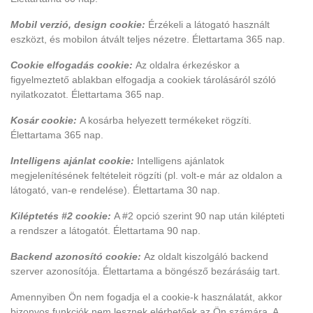
Mobil verzió, design cookie:
Érzékeli a látogató használt
eszközt, és mobilon átvált teljes nézetre. Élettartama 365 nap.
Cookie elfogadás cookie:
Az oldalra érkezéskor a
figyelmeztető ablakban elfogadja a cookiek tárolásáról szóló
nyilatkozatot. Élettartama 365 nap.
Kosár cookie:
A kosárba helyezett termékeket rögzíti.
Élettartama 365 nap.
Intelligens ajánlat cookie:
Intelligens ajánlatok
megjelenítésének feltételeit rögzíti (pl. volt-e már az oldalon a
látogató, van-e rendelése). Élettartama 30 nap.
Kiléptetés #2 cookie:
A #2 opció szerint 90 nap után kilépteti
a rendszer a látogatót. Élettartama 90 nap.
Backend azonosító cookie:
Az oldalt kiszolgáló backend
szerver azonosítója. Élettartama a böngésző bezárásáig tart.
Amennyiben Ön nem fogadja el a cookie-k használatát, akkor
bizonyos funkciók nem lesznek elérhetőek az Ön számára. A