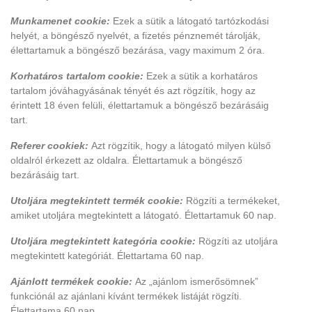
Munkamenet cookie:
Ezek a sütik a látogató tartózkodási
helyét, a böngésző nyelvét, a fizetés pénznemét tárolják,
élettartamuk a böngésző bezárása, vagy maximum 2 óra.
Korhatáros tartalom cookie:
Ezek a sütik a korhatáros
tartalom jóváhagyásának tényét és azt rögzítik, hogy az
érintett 18 éven felüli, élettartamuk a böngésző bezárásáig
tart.
Referer cookiek:
Azt rögzítik, hogy a látogató milyen külső
oldalról érkezett az oldalra. Élettartamuk a böngésző
bezárásáig tart.
Utoljára megtekintett termék cookie:
Rögzíti a termékeket,
amiket utoljára megtekintett a látogató. Élettartamuk 60 nap.
Utoljára megtekintett kategória cookie:
Rögzíti az utoljára
megtekintett kategóriát. Élettartama 60 nap.
Ajánlott termékek cookie:
Az „ajánlom ismerősömnek”
funkciónál az ajánlani kívánt termékek listáját rögzíti.
Élettartama 60 nap.