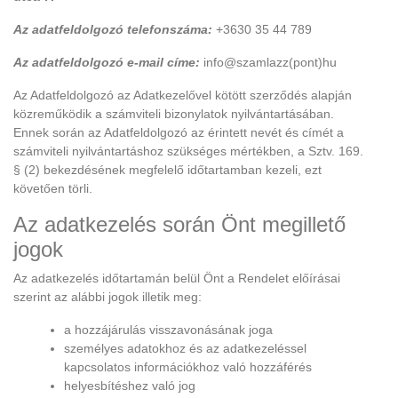
Az adatfeldolgozó telefonszáma:
+3630 35 44 789
Az adatfeldolgozó e-mail címe:
info@szamlazz(pont)hu
Az Adatfeldolgozó az Adatkezelővel kötött szerződés alapján
közreműködik a számviteli bizonylatok nyilvántartásában.
Ennek során az Adatfeldolgozó az érintett nevét és címét a
számviteli nyilvántartáshoz szükséges mértékben, a Sztv. 169.
§ (2) bekezdésének megfelelő időtartamban kezeli, ezt
követően törli.
Az adatkezelés során Önt megillető
jogok
Az adatkezelés időtartamán belül Önt a Rendelet előírásai
szerint az alábbi jogok illetik meg:
a hozzájárulás visszavonásának joga
személyes adatokhoz és az adatkezeléssel
kapcsolatos információkhoz való hozzáférés
helyesbítéshez való jog